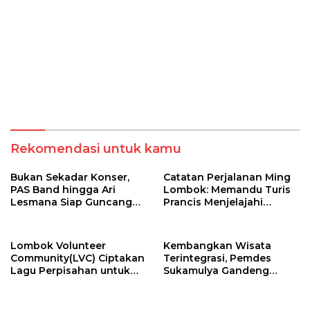
Rekomendasi untuk kamu
Bukan Sekadar Konser,
​Catatan Perjalanan Ming
PAS Band hingga Ari
Lombok: Memandu Turis
Lesmana Siap Guncang
Prancis Menjelajahi
Pringgasela Lewat AMX
Pesona Tersembunyi
2026
Sumbawa (Bagian 1)
Lombok Volunteer
Kembangkan Wisata
Community(LVC) Ciptakan
Terintegrasi, Pemdes
Lagu Perpisahan untuk
Sukamulya Gandeng
Relawan Mancanegara
Pelaku Wisata dan
Relawan Asing