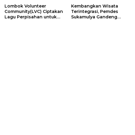
Lombok Volunteer
Kembangkan Wisata
Community(LVC) Ciptakan
Terintegrasi, Pemdes
Lagu Perpisahan untuk
Sukamulya Gandeng
Relawan Mancanegara
Pelaku Wisata dan
Relawan Asing