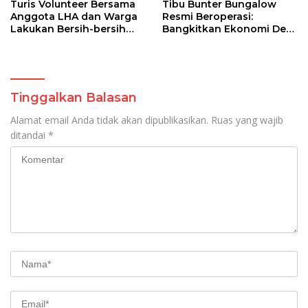
Turis Volunteer Bersama
Tibu Bunter Bungalow
Anggota LHA dan Warga
Resmi Beroperasi:
Lakukan Bersih-bersih
Bangkitkan Ekonomi Desa
Sampah
Wisata hingga Gandeng
Relawan Pengajar
Mancanegara
Tinggalkan Balasan
Alamat email Anda tidak akan dipublikasikan.
Ruas yang wajib
ditandai
*