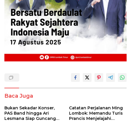
Baca Juga
Bukan Sekadar Konser,
​Catatan Perjalanan Ming
PAS Band hingga Ari
Lombok: Memandu Turis
Lesmana Siap Guncang
Prancis Menjelajahi
Pringgasela Lewat AMX
Pesona Tersembunyi
2026
Sumbawa (Bagian 1)