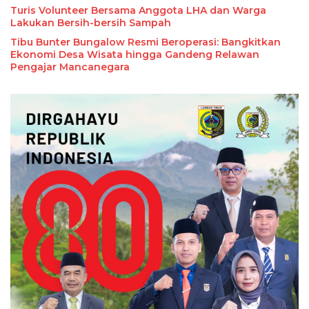
Turis Volunteer Bersama Anggota LHA dan Warga
Lakukan Bersih-bersih Sampah
Tibu Bunter Bungalow Resmi Beroperasi: Bangkitkan
Ekonomi Desa Wisata hingga Gandeng Relawan
Pengajar Mancanegara