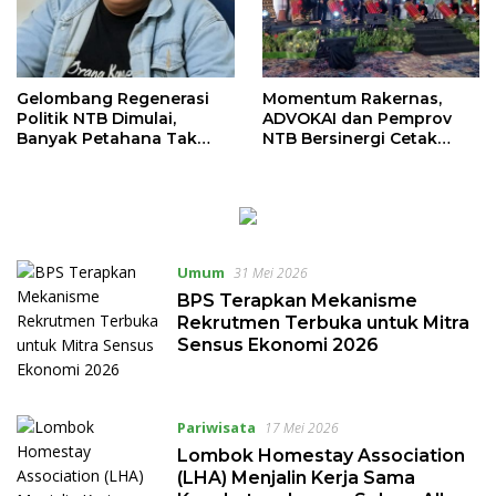
Gelombang Regenerasi
Momentum Rakernas,
Politik NTB Dimulai,
ADVOKAI dan Pemprov
Banyak Petahana Tak
NTB Bersinergi Cetak
Bisa Maju Lagi, Peluang
Seribu Paralegal untuk
bagi Kandidat Baru
Indonesia
Umum
31 Mei 2026
BPS Terapkan Mekanisme
Rekrutmen Terbuka untuk Mitra
Sensus Ekonomi 2026
Pariwisata
17 Mei 2026
Lombok Homestay Association
(LHA) Menjalin Kerja Sama