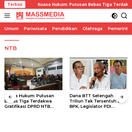
Langsung
ngka
Terkini
Kuasa Hukum: Putusan Bebas Tiga Terdakwa Grat
ke
konten
Umum
Pariwisata
Pendidikan
Olahraga
Pemerinta
NTB
Kuasa Hukum: Putusan
Dana BTT Setengah
Bebas Tiga Terdakwa
Triliun Tak Tersentuh LHP
Gratifikasi DPRD NTB
BPK, Legislator PDI
Tegaskan Keadilan
Perjuangan Tuntut Audit
Berdasarkan Fakta
Investigatif
Persidangan