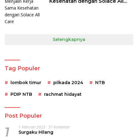
Kesehatan dengan Solace All
Care
Selengkapnya
Tag Populer
lombok timur
pilkada 2024
NTB
PDIP NTB
rachmat hidayat
Post Populer
1
1 Februari 2023
57 Komentar
Surgaku Hilang