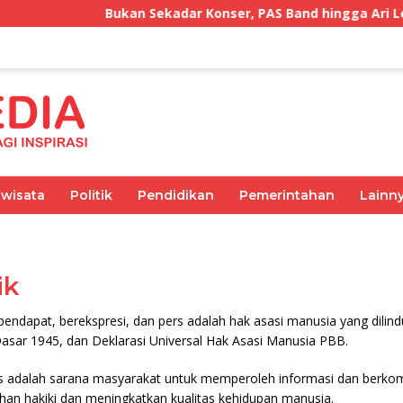
Bukan Sekadar Konser, PAS Band hingga Ari Les
iwisata
Politik
Pendidikan
Pemerintahan
Lainn
Olahraga
Pemerintahan
Kesehatan
Ekonomi
ik
ndapat, berekspresi, dan pers adalah hak asasi manusia yang dilind
sar 1945, dan Deklarasi Universal Hak Asasi Manusia PBB.
 adalah sarana masyarakat untuk memperoleh informasi dan berkom
an hakiki dan meningkatkan kualitas kehidupan manusia.