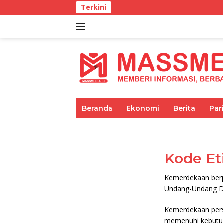
Langsung
Terkini
ke
konten
tutup
Beranda
Ekonomi
Berita
Par
Umum
Pariwisata
Pendidikan
Kode Et
Kemerdekaan berpe
Undang-Undang Da
Kemerdekaan pers
memenuhi kebutuh