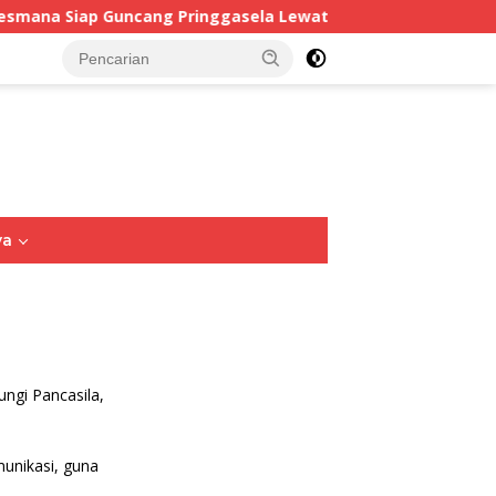
mana Siap Guncang Pringgasela Lewat AMX 2026
Putus
tutup
ya
Opini
Sastra
Puisi
ungi Pancasila,
unikasi, guna