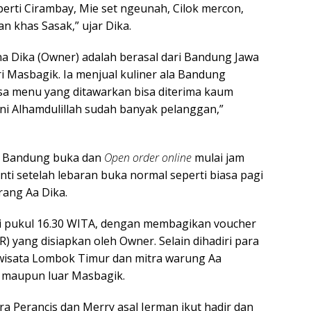
rti Cirambay, Mie set ngeunah, Cilok mercon,
n khas Sasak,” ujar Dika.
 Dika (Owner) adalah berasal dari Bandung Jawa
 Masbagik. Ia menjual kuliner ala Bandung
a menu yang ditawarkan bisa diterima kaum
ini Alhamdulillah sudah banyak pelanggan,”
a Bandung buka dan
Open order online
mulai jam
ti setelah lebaran buka normal seperti biasa pagi
rang Aa Dika.
 pukul 16.30 WITA, dengan membagikan voucher
 yang disiapkan oleh Owner. Selain dihadiri para
 wisata Lombok Timur dan mitra warung Aa
 maupun luar Masbagik.
a Perancis dan Merry asal Jerman ikut hadir dan