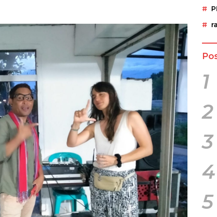
P
r
Pos
1
2
3
4
5