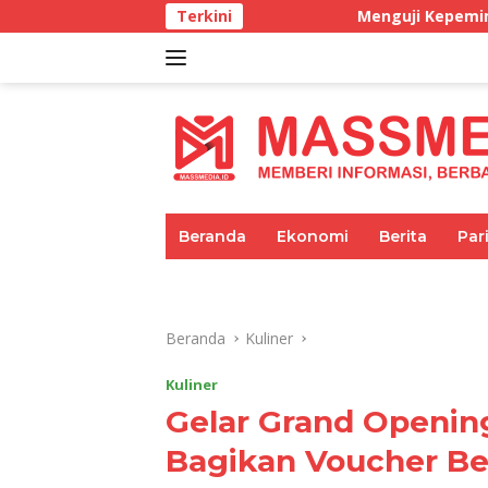
Langsung
Menguji Kepemimpinan di masa BBM Langk
Terkini
ke
konten
tutup
Beranda
Ekonomi
Berita
Par
Umum
Pariwisata
Pendidikan
Beranda
Kuliner
Kuliner
Gelar Grand Openi
Bagikan Voucher Be