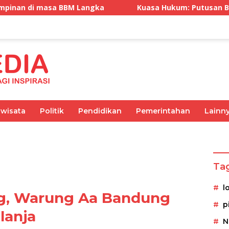
a
Kuasa Hukum: Putusan Bebas Tiga Terdakwa Gratifi
iwisata
Politik
Pendidikan
Pemerintahan
Lainn
Olahraga
Pemerintahan
Kesehatan
Ekonomi
Ta
l
ng, Warung Aa Bandung
p
lanja
N