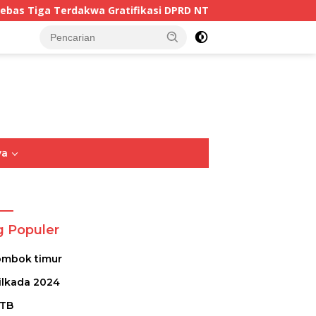
kasi DPRD NTB Tegaskan Keadilan Berdasarkan Fakta Persid
tutup
ya
Opini
Sastra
Puisi
g Populer
ombok timur
ilkada 2024
TB