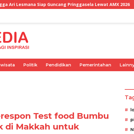
ang Pringgasela Lewat AMX 2026
Putusan Bebas Buka
iwisata
Politik
Pendidikan
Pemerintahan
Lainn
Olahraga
Pemerintahan
Kesehatan
Ekonomi
Ta
l
erespon Test food Bumbu
p
k di Makkah untuk
N