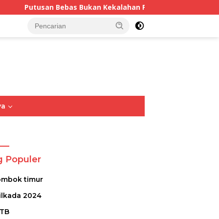
n Kekalahan Penegakan Hukum: Menjaga Kepastian Hukum Da
tutup
ya
Opini
Sastra
Puisi
g Populer
ombok timur
ilkada 2024
TB