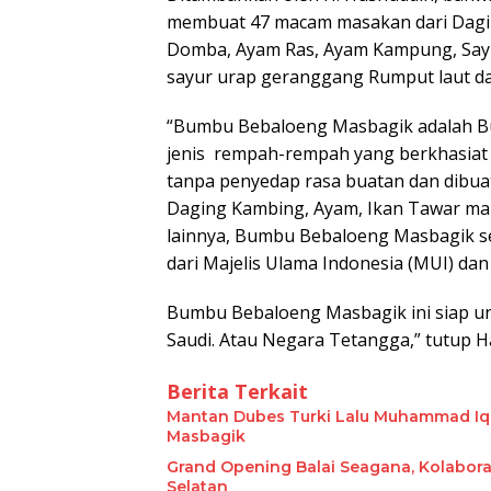
membuat 47 macam masakan dari Dagin
Domba, Ayam Ras, Ayam Kampung, Sayu
sayur urap geranggang Rumput laut dan
“Bumbu Bebaloeng Masbagik adalah Bu
jenis rempah-rempah yang berkhasiat 
tanpa penyedap rasa buatan dan dibuat
Daging Kambing, Ayam, Ikan Tawar mau
lainnya, Bumbu Bebaloeng Masbagik se
dari Majelis Ulama Indonesia (MUI) dan
Bumbu Bebaloeng Masbagik ini siap un
Saudi. Atau Negara Tetangga,” tutup H
Berita Terkait
Mantan Dubes Turki Lalu Muhammad Iq
Masbagik
Grand Opening Balai Seagana, Kolaboras
Selatan