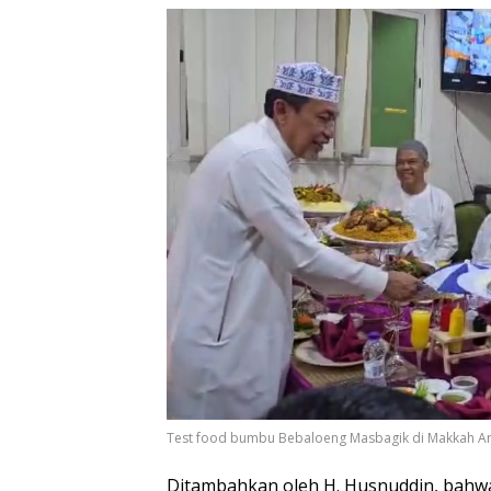
Test food bumbu Bebaloeng Masbagik di Makkah Ar
Ditambahkan oleh H. Husnuddin, bahw