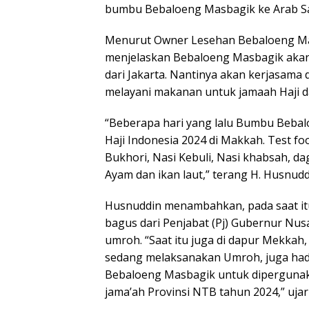
bumbu Bebaloeng Masbagik ke Arab Sa
Menurut Owner Lesehan Bebaloeng Mas
menjelaskan Bebaloeng Masbagik aka
dari Jakarta. Nantinya akan kerjasama 
melayani makanan untuk jamaah Haji d
“Beberapa hari yang lalu Bumbu Bebal
Haji Indonesia 2024 di Makkah. Test 
Bukhori, Nasi Kebuli, Nasi khabsah, da
Ayam dan ikan laut,” terang H. Husnudd
Husnuddin menambahkan, pada saat it
bagus dari Penjabat (Pj) Gubernur Nu
umroh. “Saat itu juga di dapur Mekkah,
sedang melaksanakan Umroh, juga had
Bebaloeng Masbagik untuk dipergunak
jama’ah Provinsi NTB tahun 2024,” ujar