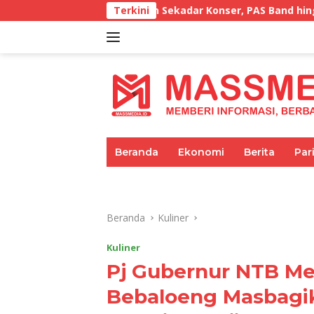
Langsung
kan Sekadar Konser, PAS Band hingga Ari Lesmana Siap Gunc
Terkini
ke
konten
tutup
Beranda
Ekonomi
Berita
Par
Umum
Pariwisata
Pendidikan
Beranda
Kuliner
Kuliner
Pj Gubernur NTB M
Bebaloeng Masbagi