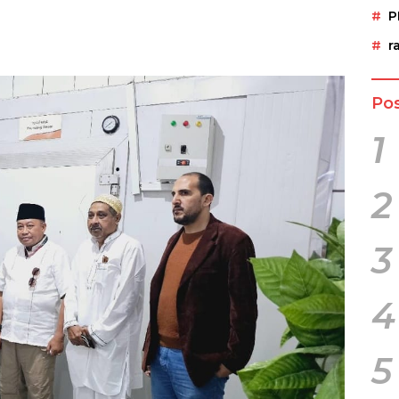
P
r
Pos
1
2
3
4
5