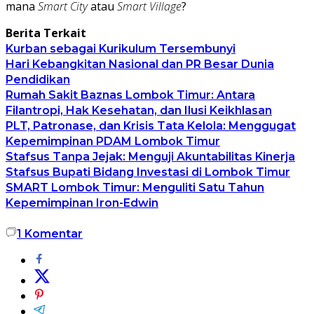
mana
Smart City
atau
Smart Village
?
Berita Terkait
Kurban sebagai Kurikulum Tersembunyi
Hari Kebangkitan Nasional dan PR Besar Dunia
Pendidikan
Rumah Sakit Baznas Lombok Timur: Antara
Filantropi, Hak Kesehatan, dan Ilusi Keikhlasan
PLT, Patronase, dan Krisis Tata Kelola: Menggugat
Kepemimpinan PDAM Lombok Timur
Stafsus Tanpa Jejak: Menguji Akuntabilitas Kinerja
Stafsus Bupati Bidang Investasi di Lombok Timur
SMART Lombok Timur: Menguliti Satu Tahun
Kepemimpinan Iron-Edwin
1
Komentar