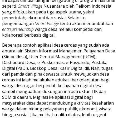
ini dapat dimulai dengan bergabung di program nasional
seperti
Smart Village
Nusantara oleh
Telkom Indonesia
yang
difokuskan pada tiga aspek utama, yakni
pemerintah, ekonomi dan sosial.
Selain itu,
pengembangan
Smart Village
tentu akan menumbuhkan
entrepreneurship
warga desa melalui kompetisi dan
kolaborasi berbasis digital.
Beberapa contoh aplikasi desa cerdas yang sudah ada
antara lain Sistem Informasi Manajemen Pelayanan Desa
(Simpeldesa), User Central Management (UCM),
Dashboard Desa, e-Puskesmas, e-Posyandu, Pustaka
Digital (PaDi), Bioskop Desa, Kasir Digital dll. Nah, tugas
dari pemda dan pihak swasta untuk mewujudkan desa
cerdas ini ialah melakukan edukasi berkelanjutan bagi
warga desa agar berpindah ke layanan digital desa
sambil menguatkan dukungan infrastruktur TIK dan
SDM di daerah. Migrasi ke aplikasi digital bagi
masyarakat desa dapat mendukung aktivitas keseharian
warga dalam bidang pelayanan publik, ekonomi, wisata
hingga sosial. Jika melihat realita diatas, lebih urgent