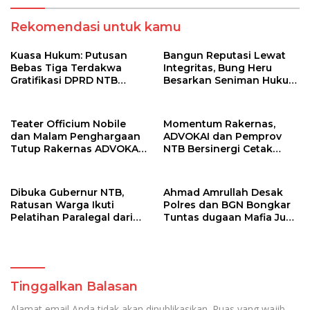
Rekomendasi untuk kamu
Kuasa Hukum: Putusan
Bangun Reputasi Lewat
Bebas Tiga Terdakwa
Integritas, Bung Heru
Gratifikasi DPRD NTB
Besarkan Seniman Hukum
Tegaskan Keadilan
Law Firm di NTB
Berdasarkan Fakta
Persidangan
Teater Officium Nobile
Momentum Rakernas,
dan Malam Penghargaan
ADVOKAI dan Pemprov
Tutup Rakernas ADVOKAI
NTB Bersinergi Cetak
2026
Seribu Paralegal untuk
Indonesia
Dibuka Gubernur NTB,
Ahmad Amrullah Desak
Ratusan Warga Ikuti
Polres dan BGN Bongkar
Pelatihan Paralegal dari
Tuntas dugaan Mafia Jual
ADVOKAI
Beli Titik Dapur MBG di
Lombok Timur
Tinggalkan Balasan
Alamat email Anda tidak akan dipublikasikan.
Ruas yang wajib