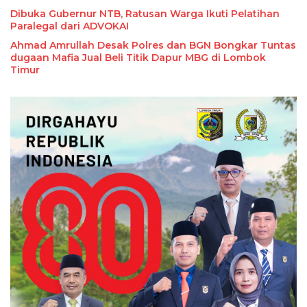
Dibuka Gubernur NTB, Ratusan Warga Ikuti Pelatihan
Paralegal dari ADVOKAI
Ahmad Amrullah Desak Polres dan BGN Bongkar Tuntas
dugaan Mafia Jual Beli Titik Dapur MBG di Lombok
Timur