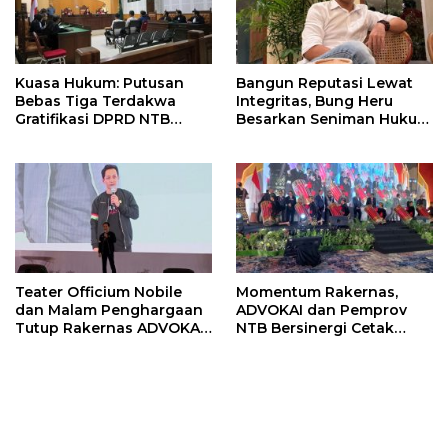
Kuasa Hukum: Putusan
Bangun Reputasi Lewat
Bebas Tiga Terdakwa
Integritas, Bung Heru
Gratifikasi DPRD NTB
Besarkan Seniman Hukum
Tegaskan Keadilan
Law Firm di NTB
Berdasarkan Fakta
Persidangan
Teater Officium Nobile
Momentum Rakernas,
dan Malam Penghargaan
ADVOKAI dan Pemprov
Tutup Rakernas ADVOKAI
NTB Bersinergi Cetak
2026
Seribu Paralegal untuk
Indonesia