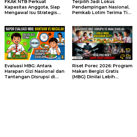
FKAK NTB Perkuat
Terpilih Jadi Lokus
Kapasitas Anggota, Siap
Pendampingan Nasional,
Mengawal Isu Strategis
Pemkab Lotim Terima Tim
Kesehatan di Nusa
Monev Stunting dari Bank
Tenggara Barat
Dunia dan Kemendagri
Evaluasi MBG: Antara
Riset Porec 2026: Program
Harapan Gizi Nasional dan
Makan Bergizi Gratis
Tantangan Disrupsi di
(MBG) Dinilai Lebih
Sekolah
Menguntungkan Elit
Ketimbang Anak-Anak