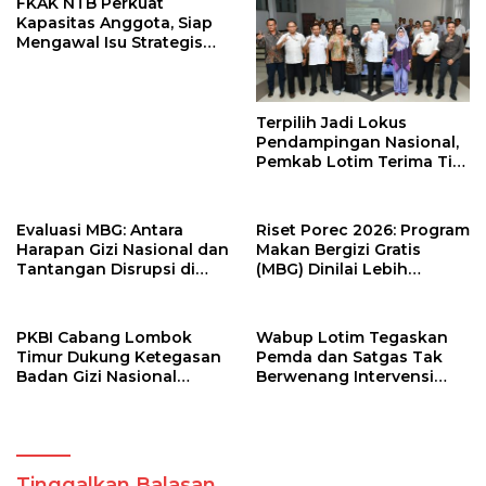
FKAK NTB Perkuat
Kapasitas Anggota, Siap
Mengawal Isu Strategis
Kesehatan di Nusa
Tenggara Barat
Terpilih Jadi Lokus
Pendampingan Nasional,
Pemkab Lotim Terima Tim
Monev Stunting dari Bank
Dunia dan Kemendagri
Evaluasi MBG: Antara
Riset Porec 2026: Program
Harapan Gizi Nasional dan
Makan Bergizi Gratis
Tantangan Disrupsi di
(MBG) Dinilai Lebih
Sekolah
Menguntungkan Elit
Ketimbang Anak-Anak
PKBI Cabang Lombok
Wabup Lotim Tegaskan
Timur Dukung Ketegasan
Pemda dan Satgas Tak
Badan Gizi Nasional
Berwenang Intervensi
Berhentikan Sementara
Menu Makan Bergizi Gratis
302 SPPG di NTB demi
Keamanan Pangan
Tinggalkan Balasan