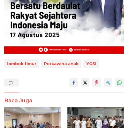
lombok timur
Perkawina anak
YGSI
Baca Juga