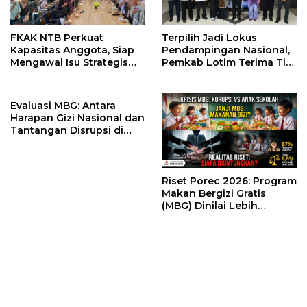
FKAK NTB Perkuat
Terpilih Jadi Lokus
Kapasitas Anggota, Siap
Pendampingan Nasional,
Mengawal Isu Strategis
Pemkab Lotim Terima Tim
Kesehatan di Nusa
Monev Stunting dari Bank
Tenggara Barat
Dunia dan Kemendagri
Evaluasi MBG: Antara
Harapan Gizi Nasional dan
Tantangan Disrupsi di
Sekolah
Riset Porec 2026: Program
Makan Bergizi Gratis
(MBG) Dinilai Lebih
Menguntungkan Elit
Ketimbang Anak-Anak