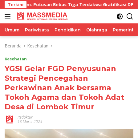
Langsung
utusan Bebas Tiga Terdakwa Gratifikasi DPRD NTB Tegaskan
Terkini
ke
konten
Umum
Pariwisata
Pendidikan
Olahraga
Pemerinta
Beranda
Kesehatan
Kesehatan
YGSI Gelar FGD Penyusunan
Strategi Pencegahan
Perkawinan Anak bersama
Tokoh Agama dan Tokoh Adat
Desa di Lombok Timur
Redaktur
13 Maret 2025