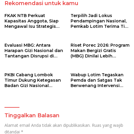
Rekomendasi untuk kamu
FKAK NTB Perkuat
Terpilih Jadi Lokus
Kapasitas Anggota, Siap
Pendampingan Nasional,
Mengawal Isu Strategis
Pemkab Lotim Terima Tim
Kesehatan di Nusa
Monev Stunting dari Bank
Tenggara Barat
Dunia dan Kemendagri
Evaluasi MBG: Antara
Riset Porec 2026: Program
Harapan Gizi Nasional dan
Makan Bergizi Gratis
Tantangan Disrupsi di
(MBG) Dinilai Lebih
Sekolah
Menguntungkan Elit
Ketimbang Anak-Anak
PKBI Cabang Lombok
Wabup Lotim Tegaskan
Timur Dukung Ketegasan
Pemda dan Satgas Tak
Badan Gizi Nasional
Berwenang Intervensi
Berhentikan Sementara
Menu Makan Bergizi Gratis
302 SPPG di NTB demi
Keamanan Pangan
Tinggalkan Balasan
Alamat email Anda tidak akan dipublikasikan.
Ruas yang wajib
ditandai
*