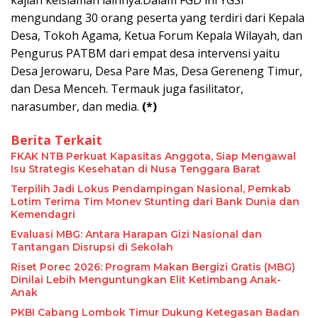
kajian keislaman lainnya.
Dalam FGD ini YGSI
mengundang 30 orang peserta yang terdiri dari Kepala
Desa, Tokoh Agama, Ketua Forum Kepala Wilayah, dan
Pengurus PATBM dari empat desa intervensi yaitu
Desa Jerowaru, Desa Pare Mas, Desa Gereneng Timur,
dan Desa Menceh. Termauk juga fasilitator,
narasumber, dan media.
(*)
Berita Terkait
FKAK NTB Perkuat Kapasitas Anggota, Siap Mengawal
Isu Strategis Kesehatan di Nusa Tenggara Barat
Terpilih Jadi Lokus Pendampingan Nasional, Pemkab
Lotim Terima Tim Monev Stunting dari Bank Dunia dan
Kemendagri
Evaluasi MBG: Antara Harapan Gizi Nasional dan
Tantangan Disrupsi di Sekolah
Riset Porec 2026: Program Makan Bergizi Gratis (MBG)
Dinilai Lebih Menguntungkan Elit Ketimbang Anak-
Anak
PKBI Cabang Lombok Timur Dukung Ketegasan Badan