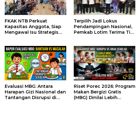
FKAK NTB Perkuat
Terpilih Jadi Lokus
Kapasitas Anggota, Siap
Pendampingan Nasional,
Mengawal Isu Strategis
Pemkab Lotim Terima Tim
Kesehatan di Nusa
Monev Stunting dari Bank
Tenggara Barat
Dunia dan Kemendagri
Evaluasi MBG: Antara
Riset Porec 2026: Program
Harapan Gizi Nasional dan
Makan Bergizi Gratis
Tantangan Disrupsi di
(MBG) Dinilai Lebih
Sekolah
Menguntungkan Elit
Ketimbang Anak-Anak