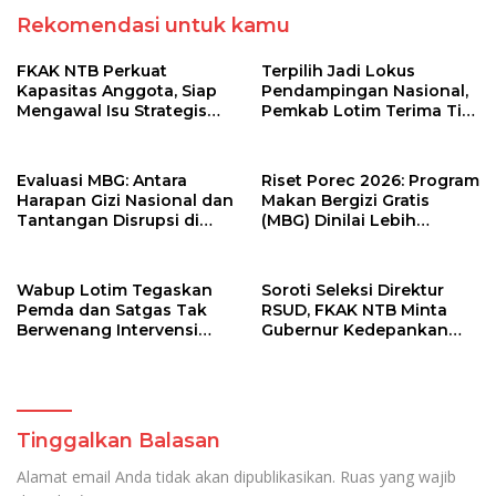
Rekomendasi untuk kamu
FKAK NTB Perkuat
Terpilih Jadi Lokus
Kapasitas Anggota, Siap
Pendampingan Nasional,
Mengawal Isu Strategis
Pemkab Lotim Terima Tim
Kesehatan di Nusa
Monev Stunting dari Bank
Tenggara Barat
Dunia dan Kemendagri
Evaluasi MBG: Antara
Riset Porec 2026: Program
Harapan Gizi Nasional dan
Makan Bergizi Gratis
Tantangan Disrupsi di
(MBG) Dinilai Lebih
Sekolah
Menguntungkan Elit
Ketimbang Anak-Anak
Wabup Lotim Tegaskan
Soroti Seleksi Direktur
Pemda dan Satgas Tak
RSUD, FKAK NTB Minta
Berwenang Intervensi
Gubernur Kedepankan
Menu Makan Bergizi Gratis
Profesionalitas
Tinggalkan Balasan
Alamat email Anda tidak akan dipublikasikan.
Ruas yang wajib