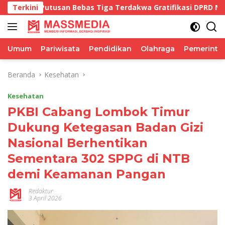
Langsung
tusan Bebas Tiga Terdakwa Gratifikasi DPRD NTB Tegaskan K
Terkini
ke
konten
Umum
Pariwisata
Pendidikan
Olahraga
Pemerinta
Beranda
Kesehatan
Kesehatan
PKBI Cabang Lombok Timur
Dukung Ketegasan Badan Gizi
Nasional Berhentikan
Sementara 302 SPPG di NTB
demi Keamanan Pangan
Redaktur
3 April 2026