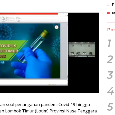
P
r
Pos
1
2
3
4
5
han soal penanganan pandemi Covid-19 hingga
ten Lombok Timur (Lotim) Provinsi Nusa Tenggara