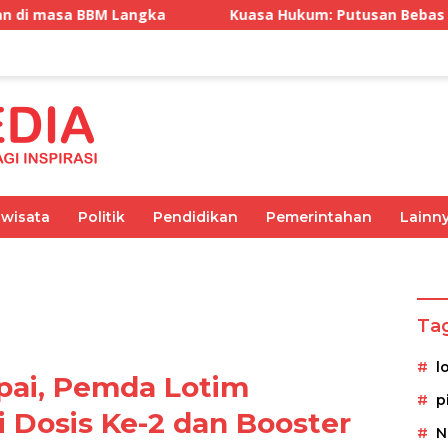
Kuasa Hukum: Putusan Bebas Tiga Terdakwa Gratifi
iwisata
Politik
Pendidikan
Pemerintahan
Lainn
Olahraga
Pemerintahan
Kesehatan
Ekonomi
Ta
l
pai, Pemda Lotim
p
 Dosis Ke-2 dan Booster
N