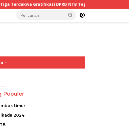
kasi DPRD NTB Tegaskan Keadilan Berdasarkan Fakta Persida
tutup
ya
Opini
Sastra
Puisi
g Populer
ombok timur
ilkada 2024
TB