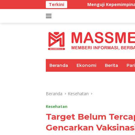
Langsung
Menguji Kepemimpinan di masa BBM Langka
Terkini
ke
konten
tutup
Beranda
Ekonomi
Berita
Par
Umum
Pariwisata
Pendidikan
Beranda
Kesehatan
Kesehatan
Target Belum Terca
Gencarkan Vaksinasi