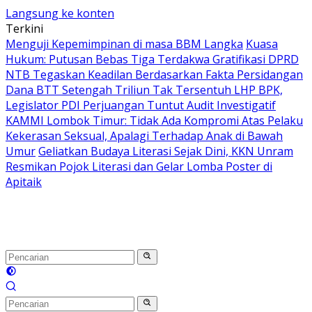
Langsung ke konten
Terkini
Menguji Kepemimpinan di masa BBM Langka
Kuasa
Hukum: Putusan Bebas Tiga Terdakwa Gratifikasi DPRD
NTB Tegaskan Keadilan Berdasarkan Fakta Persidangan
Dana BTT Setengah Triliun Tak Tersentuh LHP BPK,
Legislator PDI Perjuangan Tuntut Audit Investigatif
KAMMI Lombok Timur: Tidak Ada Kompromi Atas Pelaku
Kekerasan Seksual, Apalagi Terhadap Anak di Bawah
Umur
Geliatkan Budaya Literasi Sejak Dini, KKN Unram
Resmikan Pojok Literasi dan Gelar Lomba Poster di
Apitaik