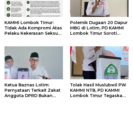
KAMMI Lombok Timur:
Polemik Dugaan 20 Dapur
Tidak Ada Kompromi Atas
MBG di Lotim, PD KAMMI
Pelaku Kekerasan Seksual,
Lombok Timur Soroti
Apalagi Terhadap Anak di
Potensi Konflik
Bawah Umur
Kepentingan
Ketua Baznas Lotim:
Tolak Hasil Muslubwil PW
Pernyataan Terkait Zakat
KAMMI NTB, PD KAMMI
Anggota DPRD Bukan
Lombok Timur Tegaskan
Sikap Resmi Lembaga
Tidak Terlibat