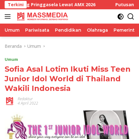
Langsung
ringgasela Lewat AMX 2026
Terkini
Putusan Bebas Bukan Kek
ke
konten
Umum
Pariwisata
Pendidikan
Olahraga
Pemerinta
Beranda
Umum
Umum
Sofia Asal Lotim Ikuti Miss Teen
Junior Idol World di Thailand
Wakili Indonesia
Redaktur
4 April 2022