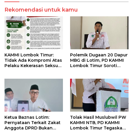
Rekomendasi untuk kamu
KAMMI Lombok Timur:
Polemik Dugaan 20 Dapur
Tidak Ada Kompromi Atas
MBG di Lotim, PD KAMMI
Pelaku Kekerasan Seksual,
Lombok Timur Soroti
Apalagi Terhadap Anak di
Potensi Konflik
Bawah Umur
Kepentingan
Ketua Baznas Lotim:
Tolak Hasil Muslubwil PW
Pernyataan Terkait Zakat
KAMMI NTB, PD KAMMI
Anggota DPRD Bukan
Lombok Timur Tegaskan