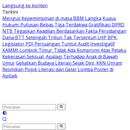
Langsung ke konten
Terkini
Menguji Kepemimpinan di masa BBM Langka
Kuasa
Hukum: Putusan Bebas Tiga Terdakwa Gratifikasi DPRD
NTB Tegaskan Keadilan Berdasarkan Fakta Persidangan
Dana BTT Setengah Triliun Tak Tersentuh LHP BPK,
Legislator PDI Perjuangan Tuntut Audit Investigatif
KAMMI Lombok Timur: Tidak Ada Kompromi Atas Pelaku
Kekerasan Seksual, Apalagi Terhadap Anak di Bawah
Umur
Geliatkan Budaya Literasi Sejak Dini, KKN Unram
Resmikan Pojok Literasi dan Gelar Lomba Poster di
Apitaik