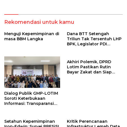
Rekomendasi untuk kamu
Menguji Kepemimpinan di
Dana BTT Setengah
masa BBM Langka
Triliun Tak Tersentuh LHP
BPK, Legislator PDI
Perjuangan Tuntut Audit
Investigatif
Akhiri Polemik, DPRD
Lotim Pastikan Rutin
Bayar Zakat dan Siap
Dukung Program Baznas
Dialog Publik GMP-LOTIM
Soroti Keterbukaan
Informasi: Transparansi
Pemerintah Harus
Dibuktikan, Bukan
Sekadar Diklaim
Setahun Kepemimpinan
Kritik Perencanaan
Iron-Edwin: Survei PRESiSI
Infrastruktur Lemah Data,