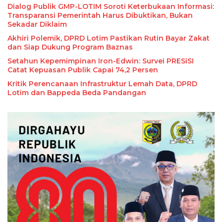
Dialog Publik GMP-LOTIM Soroti Keterbukaan Informasi:
Transparansi Pemerintah Harus Dibuktikan, Bukan
Sekadar Diklaim
Akhiri Polemik, DPRD Lotim Pastikan Rutin Bayar Zakat
dan Siap Dukung Program Baznas
Setahun Kepemimpinan Iron-Edwin: Survei PRESiSI
Kritik Perencanaan Infrastruktur Lemah Data, DPRD
Lotim dan Bappeda Beda Pandangan