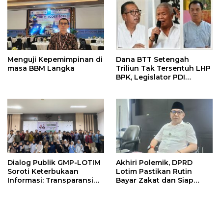
Menguji Kepemimpinan di
Dana BTT Setengah
masa BBM Langka
Triliun Tak Tersentuh LHP
BPK, Legislator PDI
Perjuangan Tuntut Audit
Investigatif
Akhiri Polemik, DPRD
Dialog Publik GMP-LOTIM
Lotim Pastikan Rutin
Soroti Keterbukaan
Bayar Zakat dan Siap
Informasi: Transparansi
Dukung Program Baznas
Pemerintah Harus
Dibuktikan, Bukan
Sekadar Diklaim