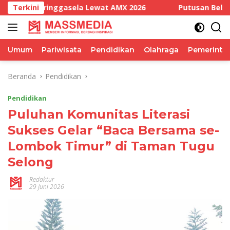
Langsung
gasela Lewat AMX 2026
Terkini
Putusan Bebas Bukan Kekalah
ke
konten
Umum
Pariwisata
Pendidikan
Olahraga
Pemerinta
Beranda
Pendidikan
Pendidikan
Puluhan Komunitas Literasi
Sukses Gelar “Baca Bersama se-
Lombok Timur” di Taman Tugu
Selong
Redaktur
29 Juni 2026