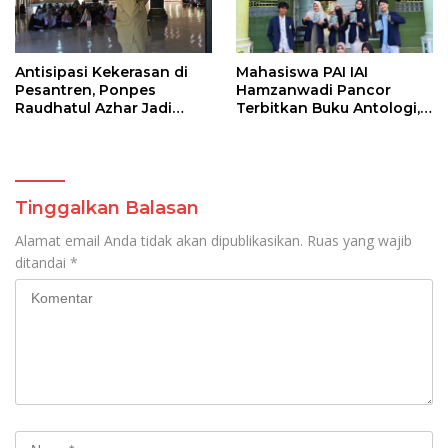
Antisipasi Kekerasan di
Mahasiswa PAI IAI
Pesantren, Ponpes
Hamzanwadi Pancor
Raudhatul Azhar Jadi
Terbitkan Buku Antologi,
Pionir Gandeng Dinsos
Dekan Beri Apresiasi
P3A Prov NTB
Tinggalkan Balasan
Alamat email Anda tidak akan dipublikasikan.
Ruas yang wajib
ditandai
*