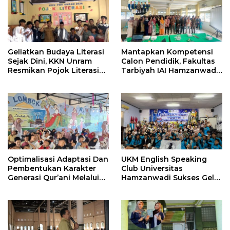
Geliatkan Budaya Literasi
Mantapkan Kompetensi
Sejak Dini, KKN Unram
Calon Pendidik, Fakultas
Resmikan Pojok Literasi
Tarbiyah IAI Hamzanwadi
dan Gelar Lomba Poster
Pancor Gelar Pembekalan
di Apitaik
Magang III
Optimalisasi Adaptasi Dan
UKM English Speaking
Pembentukan Karakter
Club Universitas
Generasi Qur’ani Melalui
Hamzanwadi Sukses Gelar
Program Mapelita 6 Hari
Kompetisi Bahasa Inggris
Di Tk It Zayna Lombok
Tingkat Nasional Perdana,
Tahun Ajaran 2026/2027
Hadirkan Ratusan Peserta
dari Seluruh Indonesia