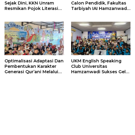
Sejak Dini, KKN Unram
Calon Pendidik, Fakultas
Resmikan Pojok Literasi
Tarbiyah IAI Hamzanwadi
dan Gelar Lomba Poster
Pancor Gelar Pembekalan
di Apitaik
Magang III
Optimalisasi Adaptasi Dan
UKM English Speaking
Pembentukan Karakter
Club Universitas
Generasi Qur’ani Melalui
Hamzanwadi Sukses Gelar
Program Mapelita 6 Hari
Kompetisi Bahasa Inggris
Di Tk It Zayna Lombok
Tingkat Nasional Perdana,
Tahun Ajaran 2026/2027
Hadirkan Ratusan Peserta
dari Seluruh Indonesia