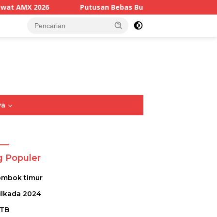
Putusan Bebas Bukan Kekalahan Penegakan Hukum: Menjaga K
tutup
ya
Opini
Sastra
Puisi
g Populer
ombok timur
ilkada 2024
TB