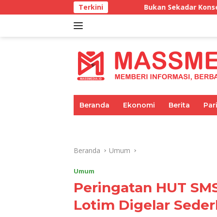
Langsung
Bukan Sekadar Konser, PAS Band hingga Ari
Terkini
ke
konten
tutup
Beranda
Ekonomi
Berita
Par
Umum
Pariwisata
Pendidikan
Beranda
Umum
Umum
Peringatan HUT SMS
Lotim Digelar Sede