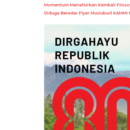
Momentum Menafsirkan Kembali Filoso
Diduga Beredar Flyer Muslubwil KAMMI