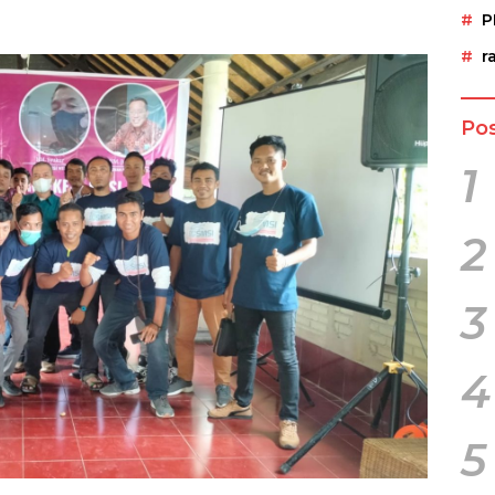
P
r
Pos
1
2
3
4
5