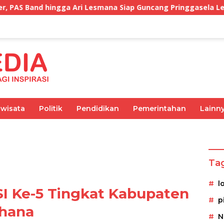
 Lesmana Siap Guncang Pringgasela Lewat AMX 2026
iwisata
Politik
Pendidikan
Pemerintahan
Lainn
Olahraga
Pemerintahan
Kesehatan
Ekonomi
Ta
l
I Ke-5 Tingkat Kabupaten
p
rhana
N