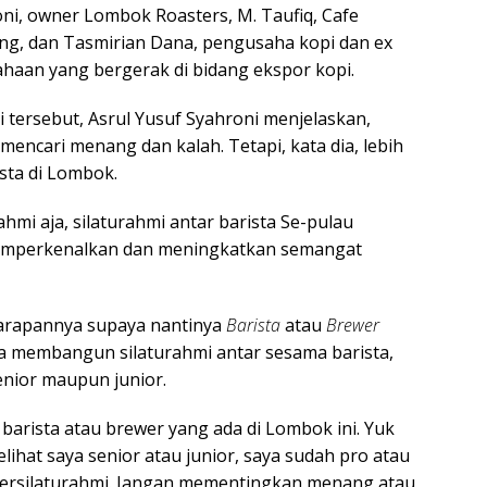
oni, owner Lombok Roasters, M. Taufiq, Cafe
ang, dan Tasmirian Dana, pengusaha kopi dan ex
ahaan yang bergerak di bidang ekspor kopi.
i tersebut, Asrul Yusuf Syahroni menjelaskan,
mencari menang dan kalah. Tetapi, kata dia, lebih
sta di Lombok.
hmi aja, silaturahmi antar barista Se-pulau
emperkenalkan dan meningkatkan semangat
arapannya supaya nantinya
Barista
atau
Brewer
a membangun silaturahmi antar sesama barista,
enior maupun junior.
arista atau brewer yang ada di Lombok ini. Yuk
lihat saya senior atau junior, saya sudah pro atau
 bersilaturahmi. Jangan mementingkan menang atau