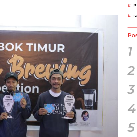
P
r
Pos
1
2
3
4
5