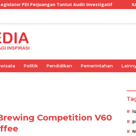
ntut Audit Investigatif
KAMMI Lombok Timur: Tidak 
iwisata
Politik
Pendidikan
Pemerintahan
Lainn
Olahraga
Pemerintahan
Kesehatan
Ekonomi
Ta
l
Brewing Competition V60
p
offee
N