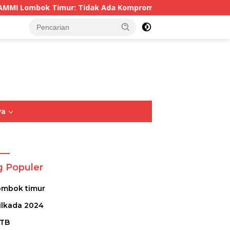
Ada Kompromi Atas Pelaku Kekerasan Seksual, Apalagi Terha
tutup
ya
Opini
Sastra
Puisi
g Populer
ombok timur
ilkada 2024
TB