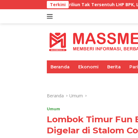
Langsung
 Triliun Tak Tersentuh LHP BPK, Legislator PDI Perjuangan Tu
Terkini
ke
konten
tutup
Beranda
Ekonomi
Berita
Par
Umum
Pariwisata
Pendidikan
Beranda
Umum
Umum
Lombok Timur Fun 
Digelar di Stalom C