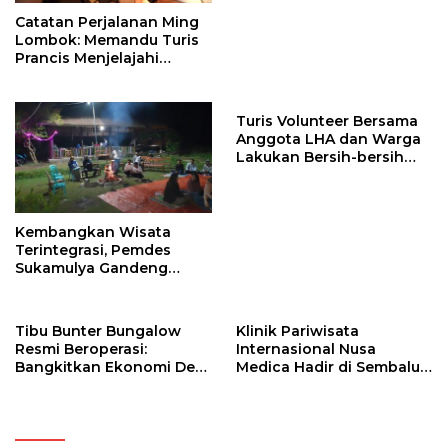
​Catatan Perjalanan Ming
Lombok: Memandu Turis
Prancis Menjelajahi
Pesona Tersembunyi
Sumbawa (Bagian 1)
Turis Volunteer Bersama
Anggota LHA dan Warga
Lakukan Bersih-bersih
Sampah
Kembangkan Wisata
Terintegrasi, Pemdes
Sukamulya Gandeng
Pelaku Wisata dan
Relawan Asing
Tibu Bunter Bungalow
Klinik Pariwisata
Resmi Beroperasi:
Internasional Nusa
Bangkitkan Ekonomi Desa
Medica Hadir di Sembalun,
Wisata hingga Gandeng
Standar Keselamatan
Relawan Pengajar
Rinjani Naik Kelas
Mancanegara