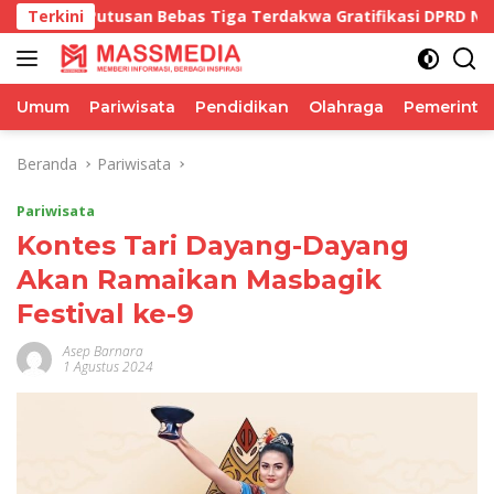
Langsung
usan Bebas Tiga Terdakwa Gratifikasi DPRD NTB Tegaskan K
Terkini
ke
konten
Umum
Pariwisata
Pendidikan
Olahraga
Pemerinta
Beranda
Pariwisata
Pariwisata
Kontes Tari Dayang-Dayang
Akan Ramaikan Masbagik
Festival ke-9
Asep Barnara
1 Agustus 2024