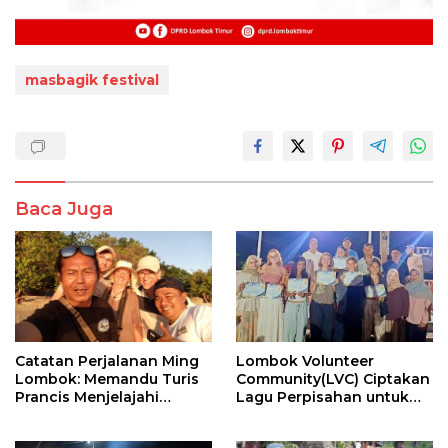
masbagik festival
Baca Juga
Lombok Volunteer
​Catatan Perjalanan Ming
Community(LVC) Ciptakan
Lombok: Memandu Turis
Lagu Perpisahan untuk
Prancis Menjelajahi
Relawan Mancanegara
Pesona Tersembunyi
Sumbawa (Bagian 1)