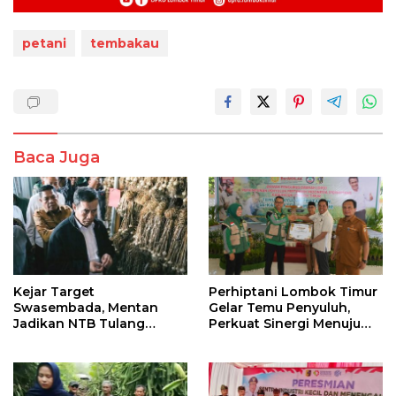
petani
tembakau
Baca Juga
Kejar Target
Perhiptani Lombok Timur
Swasembada, Mentan
Gelar Temu Penyuluh,
Jadikan NTB Tulang
Perkuat Sinergi Menuju
Punggung Bawang Putih
Swasembada Pangan
RI