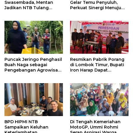
Swasembada, Mentan
Gelar Temu Penyuluh,
Jadikan NTB Tulang
Perkuat Sinergi Menuju
Punggung Bawang Putih
Swasembada Pangan
RI
Puncak Jeringo Penghasil
Resmikan Pabrik Porang
Buah Naga sebagai
di Lombok Timur, Bupati
Pengebangan Agrowisata
Iron Harap Dapat
di Lombok Timur
Tingkatkan Kesejahteraan
Petani
BPD HIPMI NTB
Di Tengah Kemeriahan
Sampaikan Keluhan
MotoGP, Ummi Rohmi
Keterlambatan
Serap Aspirasi Warga