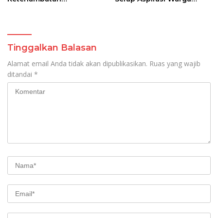
Pengangkutan Sapi di
Sambelia
Pelabuhan Gili Mas
kepada Sekjen Kementan
RI
Tinggalkan Balasan
Alamat email Anda tidak akan dipublikasikan.
Ruas yang wajib
ditandai
*