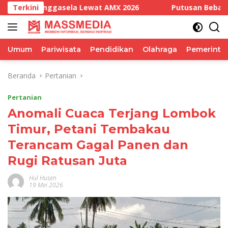
Langsung
sela Lewat AMX 2026
Terkini
Putusan Bebas Bukan Kekalahan
ke
konten
Umum
Pariwisata
Pendidikan
Olahraga
Pemerinta
Beranda
Pertanian
Pertanian
Anomali Cuaca Terjang Lombok
Timur, Petani Tembakau
Terancam Gagal Panen dan
Rugi Ratusan Juta
Hul Husen
19 Mei 2026