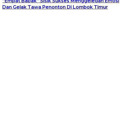
“Empat Babak” Sisik Sukses Menggeledah Emosi
Dan Gelak Tawa Penonton Di Lombok Timur