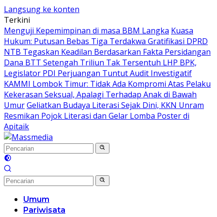
Langsung ke konten
Terkini
Menguji Kepemimpinan di masa BBM Langka
Kuasa
Hukum: Putusan Bebas Tiga Terdakwa Gratifikasi DPRD
NTB Tegaskan Keadilan Berdasarkan Fakta Persidangan
Dana BTT Setengah Triliun Tak Tersentuh LHP BPK,
Legislator PDI Perjuangan Tuntut Audit Investigatif
KAMMI Lombok Timur: Tidak Ada Kompromi Atas Pelaku
Kekerasan Seksual, Apalagi Terhadap Anak di Bawah
Umur
Geliatkan Budaya Literasi Sejak Dini, KKN Unram
Resmikan Pojok Literasi dan Gelar Lomba Poster di
Apitaik
Umum
Pariwisata