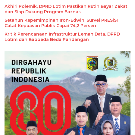
Akhiri Polemik, DPRD Lotim Pastikan Rutin Bayar Zakat
dan Siap Dukung Program Baznas
Setahun Kepemimpinan Iron-Edwin: Survei PRESiSI
Kritik Perencanaan Infrastruktur Lemah Data, DPRD
Lotim dan Bappeda Beda Pandangan