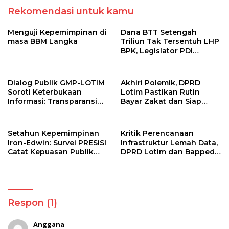
Rekomendasi untuk kamu
Menguji Kepemimpinan di
Dana BTT Setengah
masa BBM Langka
Triliun Tak Tersentuh LHP
BPK, Legislator PDI
Perjuangan Tuntut Audit
Investigatif
Dialog Publik GMP-LOTIM
Akhiri Polemik, DPRD
Soroti Keterbukaan
Lotim Pastikan Rutin
Informasi: Transparansi
Bayar Zakat dan Siap
Pemerintah Harus
Dukung Program Baznas
Dibuktikan, Bukan
Sekadar Diklaim
Setahun Kepemimpinan
Kritik Perencanaan
Iron-Edwin: Survei PRESiSI
Infrastruktur Lemah Data,
Catat Kepuasan Publik
DPRD Lotim dan Bappeda
Beda Pandangan
Respon (1)
Anggana