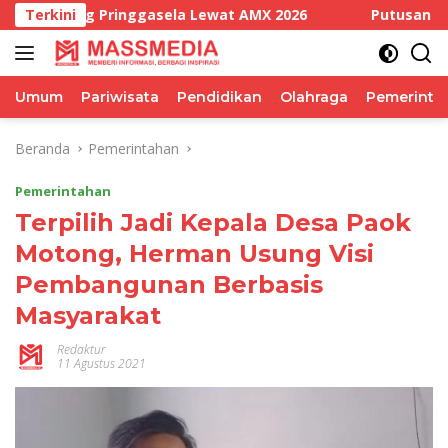
Langsung
 Pringgasela Lewat AMX 2026
Terkini
Putusan Bebas Bukan K
ke
konten
Umum
Pariwisata
Pendidikan
Olahraga
Pemerinta
Beranda
Pemerintahan
Pemerintahan
Terpilih Jadi Kepala Desa Paok
Motong, Herman Usung Visi
Pembangunan Berbasis
Masyarakat
Redaktur
11 Agustus 2021