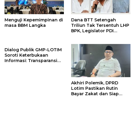
Menguji Kepemimpinan di
Dana BTT Setengah
masa BBM Langka
Triliun Tak Tersentuh LHP
BPK, Legislator PDI
Perjuangan Tuntut Audit
Investigatif
Dialog Publik GMP-LOTIM
Soroti Keterbukaan
Informasi: Transparansi
Pemerintah Harus
Dibuktikan, Bukan
Sekadar Diklaim
Akhiri Polemik, DPRD
Lotim Pastikan Rutin
Bayar Zakat dan Siap
Dukung Program Baznas