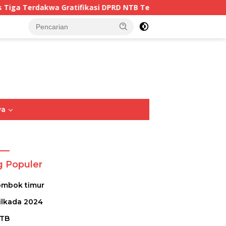
rdakwa Gratifikasi DPRD NTB Tegaskan Keadilan Berdasarkan
tutup
ya
Opini
Sastra
Puisi
g Populer
ombok timur
ilkada 2024
TB