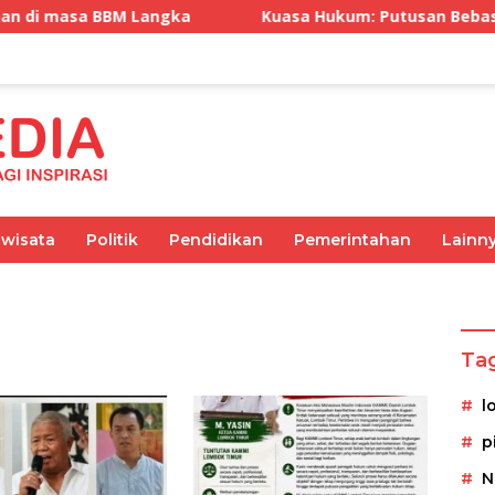
asa BBM Langka
Kuasa Hukum: Putusan Bebas Tiga Te
iwisata
Politik
Pendidikan
Pemerintahan
Lainn
Olahraga
Pemerintahan
Kesehatan
Ekonomi
Ta
l
p
N