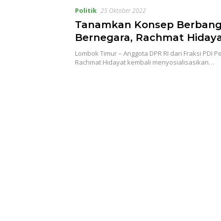
Politik
25 Oktober 2022
Tanamkan Konsep Berbang
Bernegara, Rachmat Hiday
Sosialisasikan Empat Pilar
Lombok Timur – Anggota DPR RI dari Fraksi PDI P
Kebangsaan di Lombok Ti
Rachmat Hidayat kembali menyosialisasikan…