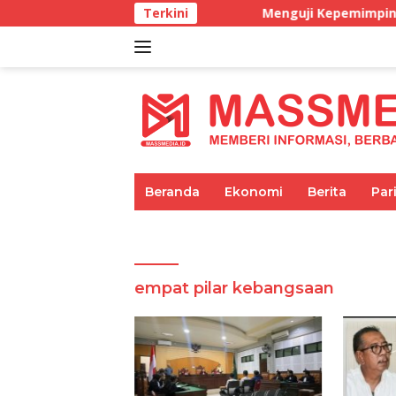
Langsung
Terkini
Menguji Kepemimpinan di m
ke
konten
tutup
Beranda
Ekonomi
Berita
Par
Umum
Pariwisata
Pendidikan
empat pilar kebangsaan