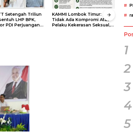
P
T Setengah Triliun
KAMMI Lombok Timur:
Geli
r
sentuh LHP BPK,
Tidak Ada Kompromi Atas
Seja
tor PDI Perjuangan
Pelaku Kekerasan Seksual,
Resm
udit Investigatif
Apalagi Terhadap Anak di
Gela
Pos
Bawah Umur
Apit
1
2
3
4
5