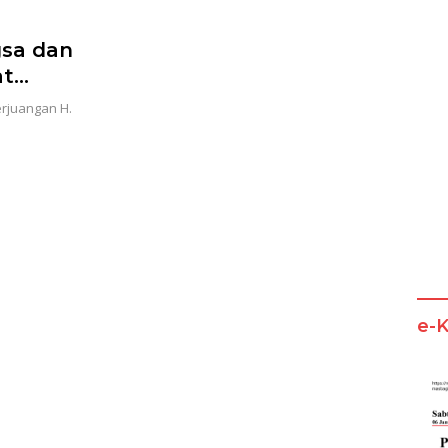
sa dan
at
erjuangan H.
mur
e-