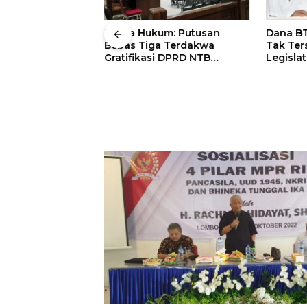
epemimpinan di
Kuasa Hukum: Putusan
Dana BT
Langka
Bebas Tiga Terdakwa
Tak Ter
Gratifikasi DPRD NTB
Legisla
Tegaskan Keadilan
Tuntut A
Berdasarkan Fakta
Persidangan