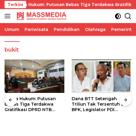
Langsung
Kuasa Hukum: Putusan Bebas Tiga Terdakwa Gratifikasi DP
Terkini
ke
konten
Umum
Pariwisata
Pendidikan
Olahraga
Pemerinta
bukit
Kuasa Hukum: Putusan
Dana BTT Setengah
Bebas Tiga Terdakwa
Triliun Tak Tersentuh LHP
Gratifikasi DPRD NTB
BPK, Legislator PDI
Tegaskan Keadilan
Perjuangan Tuntut Audit
Berdasarkan Fakta
Investigatif
Persidangan