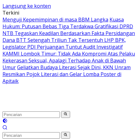
Langsung ke konten
Terkini
Menguji Kepemimpinan di masa BBM Langka
Kuasa
Hukum: Putusan Bebas Tiga Terdakwa Gratifikasi DPRD
NTB Tegaskan Keadilan Berdasarkan Fakta Persidangan
Dana BTT Setengah Triliun Tak Tersentuh LHP BPK,
Legislator PDI Perjuangan Tuntut Audit Investigatif
KAMMI Lombok Timur: Tidak Ada Kompromi Atas Pelaku
Kekerasan Seksual, Apalagi Terhadap Anak di Bawah
Umur
Geliatkan Budaya Literasi Sejak Dini, KKN Unram
Resmikan Pojok Literasi dan Gelar Lomba Poster di
Apitaik