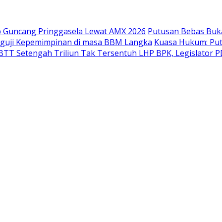
p Guncang Pringgasela Lewat AMX 2026
Putusan Bebas Buk
guji Kepemimpinan di masa BBM Langka
Kuasa Hukum: Put
TT Setengah Triliun Tak Tersentuh LHP BPK, Legislator PD