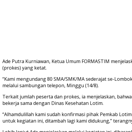
Ade Putra Kurniawan, Ketua Umum FORMASTIM menjelaskan
(prokes) yang ketat.
“Kami mengundang 80 SMA/SMK/MA sederajat se-Lombok Tim
melalui sambungan telepon, Minggu (14/8).
Terkait jumlah peserta dan prokes, ia menjelaskan, bah
bekerja sama dengan Dinas Kesehatan Lotim.
“Alhamdulillah kami sudah konfirmasi pihak Pemkab Lotim 
untuk kegiatan ini, ditambah lagi kami didukung,” terangn
Lebih lanjut Ade menjelaskan melalui kegiatan ini, dih