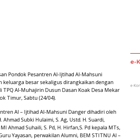
e-
san
Pondok Pesantren Al-Ijtihad Al-Mahsuni
n keluarga besar sekaligus dirangkaikan dengan
e-Kor
di TPQ Al-Muhajirin Dusun Dasan Koak Desa Mekar
k Timur, Sabtu (24/04).
ren Al – Ijtihad Al-Mahsuni Danger dihadiri oleh
. Ahmad Subki Hulaimi, S. Ag, Ustd. H. Suardi,
I Ahmad Suhaili, S. Pd, H. Hirfan,S. Pd kepala MTs,
 Guru Yayasan, perwakilan Alumni, BEM STITNU Al –