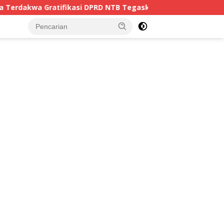
fikasi DPRD NTB Tegaskan Keadilan Berdasarkan Fakta Pers
tutup