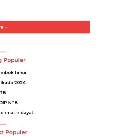
ya
Opini
Sastra
Puisi
g Populer
ombok timur
ilkada 2024
TB
DIP NTB
achmat hidayat
t Populer