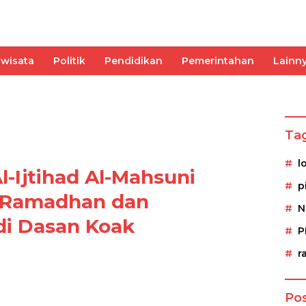
iwisata
Politik
Pendidikan
Pemerintahan
Lainn
Olahraga
Pemerintahan
Kesehatan
Ekonomi
Ta
l
-Ijtihad Al-Mahsuni
p
i Ramadhan dan
N
di Dasan Koak
P
r
Pos