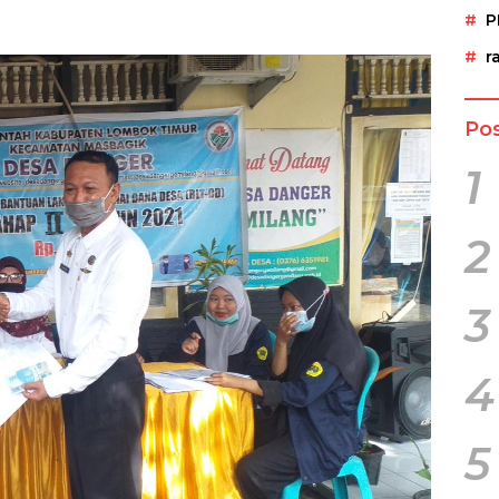
P
r
Pos
1
2
3
4
5