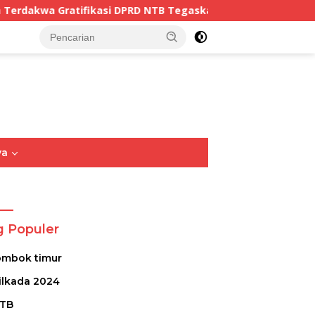
DPRD NTB Tegaskan Keadilan Berdasarkan Fakta Persidangan
tutup
ya
Opini
Sastra
Puisi
g Populer
ombok timur
ilkada 2024
TB