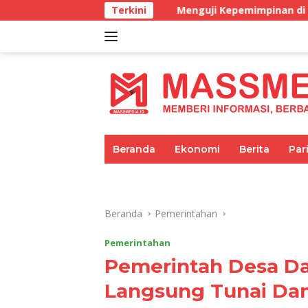
Langsung
Menguji Kepemimpinan di masa BBM Langka
Terkini
ke
konten
tutup
Beranda
Ekonomi
Berita
Par
Umum
Pariwisata
Pendidikan
Beranda
Pemerintahan
Pemerintahan
Pemerintah Desa D
Langsung Tunai Dan