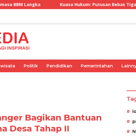
Kuasa Hukum: Putusan Bebas Tiga Terdakwa Gratifikasi 
iwisata
Politik
Pendidikan
Pemerintahan
Lainn
Olahraga
Pemerintahan
Kesehatan
Ekonomi
Ta
l
anger Bagikan Bantuan
p
a Desa Tahap II
N