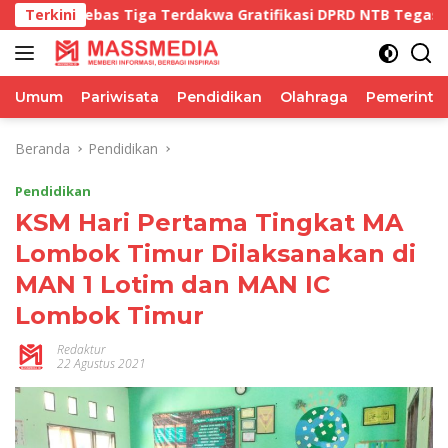
Langsung
Tiga Terdakwa Gratifikasi DPRD NTB Tegaskan Keadilan Berd
Terkini
ke
konten
Umum
Pariwisata
Pendidikan
Olahraga
Pemerinta
Beranda
Pendidikan
Pendidikan
KSM Hari Pertama Tingkat MA
Lombok Timur Dilaksanakan di
MAN 1 Lotim dan MAN IC
Lombok Timur
Redaktur
22 Agustus 2021