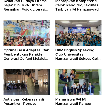
Geliatkan Budaya Literasi
Mantapkan Kompetensi
Sejak Dini, KKN Unram
Calon Pendidik, Fakultas
Resmikan Pojok Literasi
Tarbiyah IAI Hamzanwadi
dan Gelar Lomba Poster
Pancor Gelar Pembekalan
di Apitaik
Magang III
Optimalisasi Adaptasi Dan
UKM English Speaking
Pembentukan Karakter
Club Universitas
Generasi Qur’ani Melalui
Hamzanwadi Sukses Gelar
Program Mapelita 6 Hari
Kompetisi Bahasa Inggris
Di Tk It Zayna Lombok
Tingkat Nasional Perdana,
Tahun Ajaran 2026/2027
Hadirkan Ratusan Peserta
dari Seluruh Indonesia
Antisipasi Kekerasan di
Mahasiswa PAI IAI
Pesantren, Ponpes
Hamzanwadi Pancor