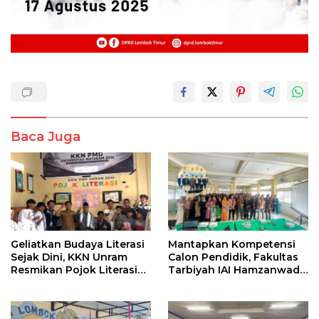
Baca Juga
Geliatkan Budaya Literasi
Mantapkan Kompetensi
Sejak Dini, KKN Unram
Calon Pendidik, Fakultas
Resmikan Pojok Literasi
Tarbiyah IAI Hamzanwadi
dan Gelar Lomba Poster
Pancor Gelar Pembekalan
di Apitaik
Magang III