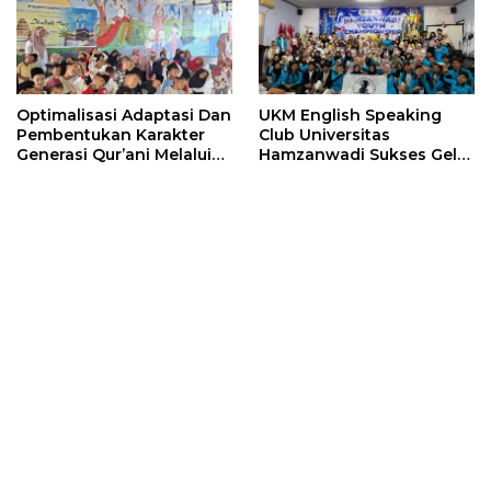
Optimalisasi Adaptasi Dan
UKM English Speaking
Pembentukan Karakter
Club Universitas
Generasi Qur’ani Melalui
Hamzanwadi Sukses Gelar
Program Mapelita 6 Hari
Kompetisi Bahasa Inggris
Di Tk It Zayna Lombok
Tingkat Nasional Perdana,
Tahun Ajaran 2026/2027
Hadirkan Ratusan Peserta
dari Seluruh Indonesia