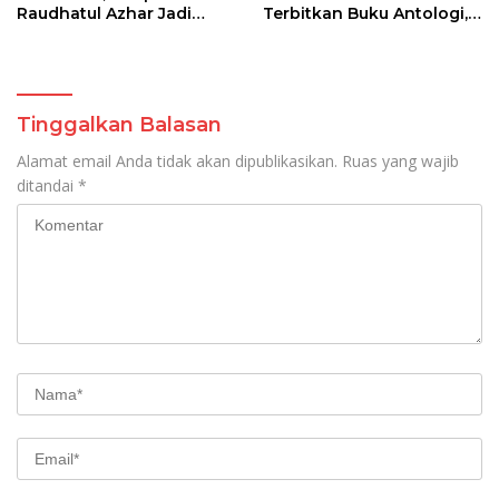
Raudhatul Azhar Jadi
Terbitkan Buku Antologi,
Pionir Gandeng Dinsos
Dekan Beri Apresiasi
P3A Prov NTB
Tinggalkan Balasan
Alamat email Anda tidak akan dipublikasikan.
Ruas yang wajib
ditandai
*