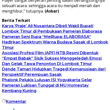
Player sangat berperan penting dalam berlangsungnya
sebuah acara. sehingga acara itu menjadi meriah dan
menghibur,” tutupnya.
(Asbar)
Berita Terkait
Karya ‘Praje’ Ali Nusantara Dibeli Wakil Bupati
Lombok Timur di Pembukaan Pameran Elaborasa
Pameran Seni Rupa “MeiRupa: ELABORASA”
Hadirkan Spektrum Warna Budaya Sasak di Lombok
Timur
Asosiasi Profesi Film (APF) NTB Resmi Dibentuk
“Empat Babak” Sisik Sukses Menggeledah Emosi
Dan Gelak Tawa Penonton Di Lombok Timur
Dende Tamari Hidupkan Tragedi Kemanusiaan dari
Perspektif Perempuan Sasak
Phalonk Pelukis Lulusan ISI Yogyakarta Gelar
Pameran Lukisan Tunggal di MU Homestay
Kembang Kuning
Komentar