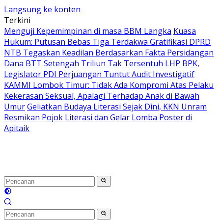
Langsung ke konten
Terkini
Menguji Kepemimpinan di masa BBM Langka
Kuasa
Hukum: Putusan Bebas Tiga Terdakwa Gratifikasi DPRD
NTB Tegaskan Keadilan Berdasarkan Fakta Persidangan
Dana BTT Setengah Triliun Tak Tersentuh LHP BPK,
Legislator PDI Perjuangan Tuntut Audit Investigatif
KAMMI Lombok Timur: Tidak Ada Kompromi Atas Pelaku
Kekerasan Seksual, Apalagi Terhadap Anak di Bawah
Umur
Geliatkan Budaya Literasi Sejak Dini, KKN Unram
Resmikan Pojok Literasi dan Gelar Lomba Poster di
Apitaik