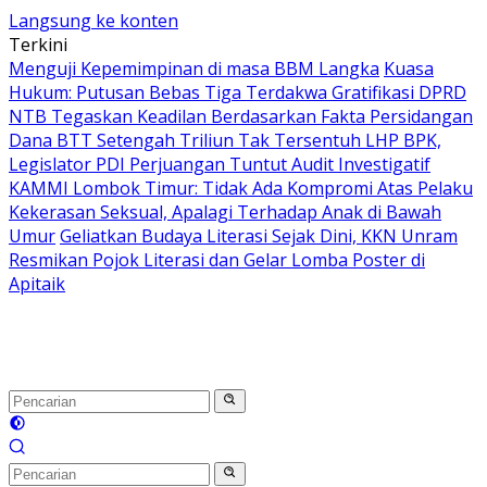
Langsung ke konten
Terkini
Menguji Kepemimpinan di masa BBM Langka
Kuasa
Hukum: Putusan Bebas Tiga Terdakwa Gratifikasi DPRD
NTB Tegaskan Keadilan Berdasarkan Fakta Persidangan
Dana BTT Setengah Triliun Tak Tersentuh LHP BPK,
Legislator PDI Perjuangan Tuntut Audit Investigatif
KAMMI Lombok Timur: Tidak Ada Kompromi Atas Pelaku
Kekerasan Seksual, Apalagi Terhadap Anak di Bawah
Umur
Geliatkan Budaya Literasi Sejak Dini, KKN Unram
Resmikan Pojok Literasi dan Gelar Lomba Poster di
Apitaik