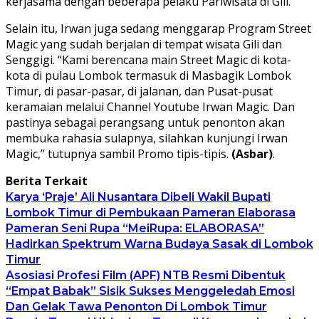
kerjasama dengan beberapa pelaku Pariwisata di Gili.
Selain itu, Irwan juga sedang menggarap Program Street
Magic yang sudah berjalan di tempat wisata Gili dan
Senggigi. “Kami berencana main Street Magic di kota-
kota di pulau Lombok termasuk di Masbagik Lombok
Timur, di pasar-pasar, di jalanan, dan Pusat-pusat
keramaian melalui Channel Youtube Irwan Magic. Dan
pastinya sebagai perangsang untuk penonton akan
membuka rahasia sulapnya, silahkan kunjungi Irwan
Magic,” tutupnya sambil Promo tipis-tipis.
(Asbar)
.
Berita Terkait
Karya ‘Praje’ Ali Nusantara Dibeli Wakil Bupati
Lombok Timur di Pembukaan Pameran Elaborasa
Pameran Seni Rupa “MeiRupa: ELABORASA”
Hadirkan Spektrum Warna Budaya Sasak di Lombok
Timur
Asosiasi Profesi Film (APF) NTB Resmi Dibentuk
“Empat Babak” Sisik Sukses Menggeledah Emosi
Dan Gelak Tawa Penonton Di Lombok Timur