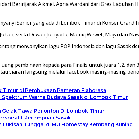
ri Beririjarak Aikmel, Apria Wardani dari Gres Labuhan Haji, 
nyanyi Senior yang ada di Lombok Timur di Konser Grand F
 Johan, serta Dewan Juri yaitu, Mamiq Wewet, Maya dan Naw
itantang menyanyikan lagu POP Indonesia dan lagu Sasak de
a uang pembinaan kepada para Finalis untuk juara 1,2, dan 
 atau siaran langsung melalui Facebook masing-masing pen
bok Timur di Pembukaan Pameran Elaborasa
n Spektrum Warna Budaya Sasak di Lombok Timur
n Gelak Tawa Penonton Di Lombok Timur
erspektif Perempuan Sasak
ran Lukisan Tunggal di MU Homestay Kembang Kuning