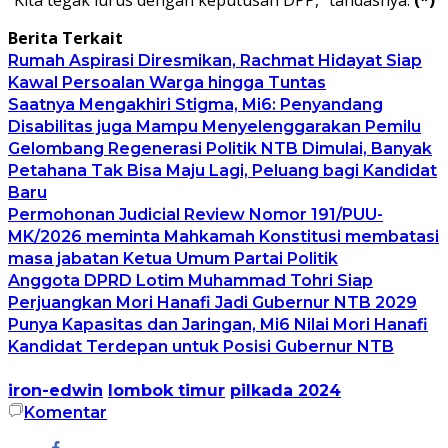
Berita Terkait
Rumah Aspirasi Diresmikan, Rachmat Hidayat Siap
Kawal Persoalan Warga hingga Tuntas
Saatnya Mengakhiri Stigma, Mi6: Penyandang
Disabilitas juga Mampu Menyelenggarakan Pemilu
Gelombang Regenerasi Politik NTB Dimulai, Banyak
Petahana Tak Bisa Maju Lagi, Peluang bagi Kandidat
Baru
Permohonan Judicial Review Nomor 191/PUU-
MK/2026 meminta Mahkamah Konstitusi membatasi
masa jabatan Ketua Umum Partai Politik
Anggota DPRD Lotim Muhammad Tohri Siap
Perjuangkan Mori Hanafi Jadi Gubernur NTB 2029
Punya Kapasitas dan Jaringan, Mi6 Nilai Mori Hanafi
Kandidat Terdepan untuk Posisi Gubernur NTB
iron-edwin
lombok timur
pilkada 2024
Komentar