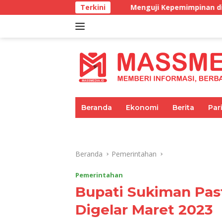
Langsung
Menguji Kepemimpinan di masa BBM Langka
Terkini
ke
konten
tutup
Beranda
Ekonomi
Berita
Par
Umum
Pariwisata
Pendidikan
Beranda
Pemerintahan
Pemerintahan
Bupati Sukiman Pas
Digelar Maret 2023