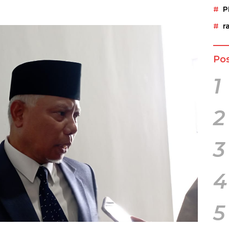
P
r
Pos
1
2
3
4
5