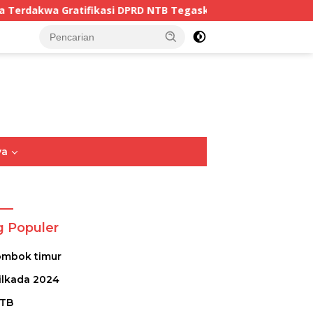
asi DPRD NTB Tegaskan Keadilan Berdasarkan Fakta Persida
tutup
ya
Opini
Sastra
Puisi
g Populer
ombok timur
ilkada 2024
TB