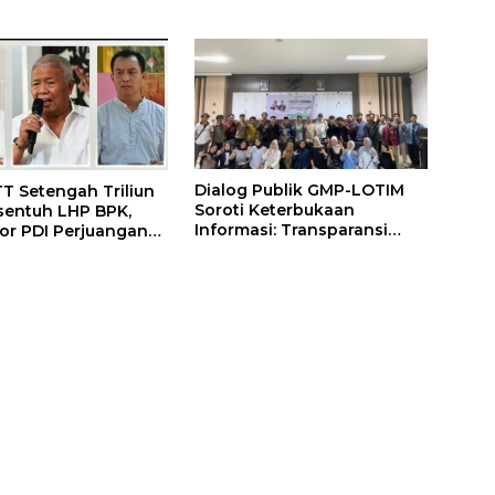
Dialog Publik GMP-LOTIM
T Setengah Triliun
Soroti Keterbukaan
sentuh LHP BPK,
Informasi: Transparansi
tor PDI Perjuangan
Pemerintah Harus
udit Investigatif
Dibuktikan, Bukan Sekadar
Diklaim