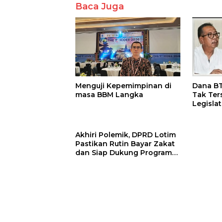
Baca Juga
Menguji Kepemimpinan di
Dana BT
masa BBM Langka
Tak Ter
Legisla
Tuntut A
Akhiri Polemik, DPRD Lotim
Pastikan Rutin Bayar Zakat
dan Siap Dukung Program
Baznas