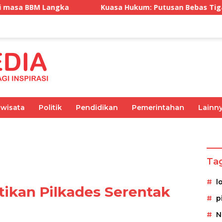
Kuasa Hukum: Putusan Bebas Tiga Terdakwa Gratifik
iwisata
Politik
Pendidikan
Pemerintahan
Lainn
Olahraga
Pemerintahan
Kesehatan
Ekonomi
Ta
l
tikan Pilkades Serentak
p
N