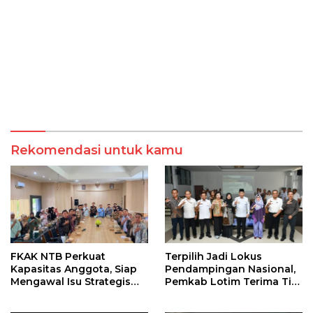
Rekomendasi untuk kamu
FKAK NTB Perkuat
Terpilih Jadi Lokus
Kapasitas Anggota, Siap
Pendampingan Nasional,
Mengawal Isu Strategis
Pemkab Lotim Terima Tim
Kesehatan di Nusa
Monev Stunting dari Bank
Tenggara Barat
Dunia dan Kemendagri