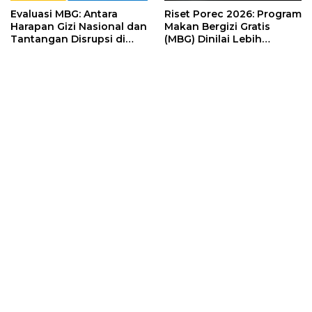
Evaluasi MBG: Antara
Riset Porec 2026: Program
Harapan Gizi Nasional dan
Makan Bergizi Gratis
Tantangan Disrupsi di
(MBG) Dinilai Lebih
Sekolah
Menguntungkan Elit
Ketimbang Anak-Anak