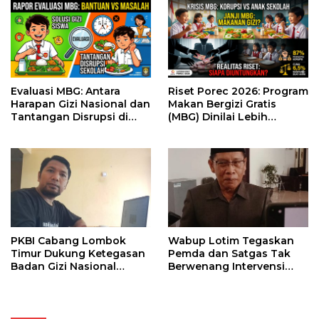
Evaluasi MBG: Antara
Riset Porec 2026: Program
Harapan Gizi Nasional dan
Makan Bergizi Gratis
Tantangan Disrupsi di
(MBG) Dinilai Lebih
Sekolah
Menguntungkan Elit
Ketimbang Anak-Anak
PKBI Cabang Lombok
Wabup Lotim Tegaskan
Timur Dukung Ketegasan
Pemda dan Satgas Tak
Badan Gizi Nasional
Berwenang Intervensi
Berhentikan Sementara
Menu Makan Bergizi Gratis
302 SPPG di NTB demi
Keamanan Pangan