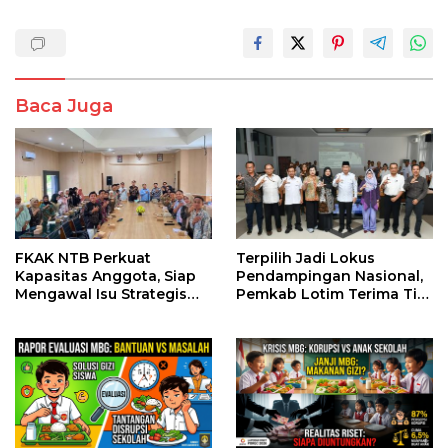
Baca Juga
FKAK NTB Perkuat
Terpilih Jadi Lokus
Kapasitas Anggota, Siap
Pendampingan Nasional,
Mengawal Isu Strategis
Pemkab Lotim Terima Tim
Kesehatan di Nusa
Monev Stunting dari Bank
Tenggara Barat
Dunia dan Kemendagri