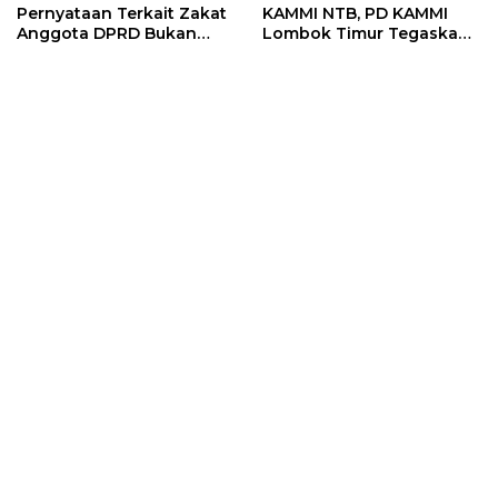
Pernyataan Terkait Zakat
KAMMI NTB, PD KAMMI
Anggota DPRD Bukan
Lombok Timur Tegaskan
Sikap Resmi Lembaga
Tidak Terlibat