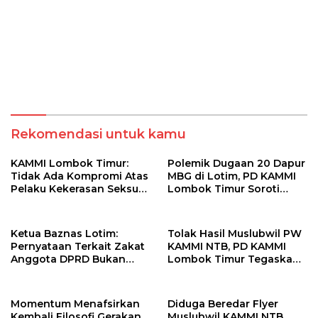
Rekomendasi untuk kamu
KAMMI Lombok Timur:
Polemik Dugaan 20 Dapur
Tidak Ada Kompromi Atas
MBG di Lotim, PD KAMMI
Pelaku Kekerasan Seksual,
Lombok Timur Soroti
Apalagi Terhadap Anak di
Potensi Konflik
Bawah Umur
Kepentingan
Ketua Baznas Lotim:
Tolak Hasil Muslubwil PW
Pernyataan Terkait Zakat
KAMMI NTB, PD KAMMI
Anggota DPRD Bukan
Lombok Timur Tegaskan
Sikap Resmi Lembaga
Tidak Terlibat
Momentum Menafsirkan
Diduga Beredar Flyer
Kembali Filosofi Gerakan
Muslubwil KAMMI NTB,