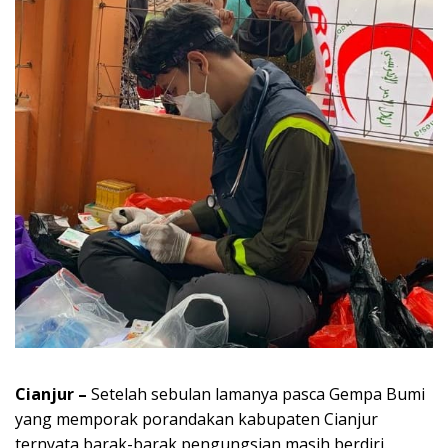
Cianjur –
Setelah sebulan lamanya pasca Gempa Bumi
yang memporak porandakan kabupaten Cianjur
ternyata barak-barak pengungsian masih berdiri.