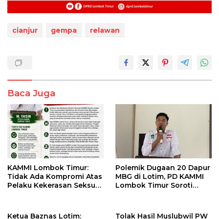
cianjur
gempa
relawan
Baca Juga
KAMMI Lombok Timur:
Polemik Dugaan 20 Dapur
Tidak Ada Kompromi Atas
MBG di Lotim, PD KAMMI
Pelaku Kekerasan Seksual,
Lombok Timur Soroti
Apalagi Terhadap Anak di
Potensi Konflik
Bawah Umur
Kepentingan
Ketua Baznas Lotim:
Tolak Hasil Muslubwil PW