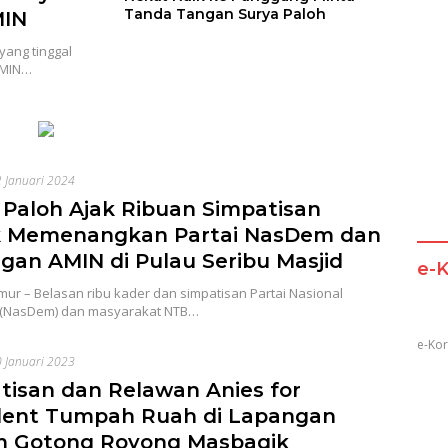
Tanda Tangan Surya Paloh
MIN
yang tinggal
AMIN…
 Januari 2024
 Paloh Ajak Ribuan Simpatisan
 Memenangkan Partai NasDem dan
gan AMIN di Pulau Seribu Masjid
e-
ur – Belasan ribu kader dan simpatisan Partai Nasional
(NasDem) dan masyarakat NTB…
e-Kor
 Januari 2023
tisan dan Relawan Anies for
dent Tumpah Ruah di Lapangan
 Gotong Royong Masbagik