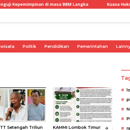
epemimpinan di masa BBM Langka
Kuasa Hukum: Putu
iwisata
Politik
Pendidikan
Pemerintahan
Lainn
Olahraga
Pemerintahan
Kesehatan
Ekonomi
Ta
l
p
N
P
T Setengah Triliun
KAMMI Lombok Timur:
Geli
r