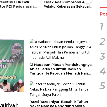
sentuh LHP BPK,
Tidak Ada Kompromi Atas
Seja
tor PDI Perjuangan
Pelaku Kekerasan Seksual,
Resm
udit Investigatif
Apalagi Terhadap Anak di
Gela
Pos
Bawah Umur
Apit
1
2
3
Di Hadapan Ribuan Pendukungnya,
4
Anies Serukan untuk Jadikan
Tanggal 14 Februari Menjadi Hari
Perubahan untuk Indonesia Adil
Makmur
5
Razel Yazdaniyar, Bocah 9 Tahun
wairiyah
Nekat Naik ke Panggung Minta