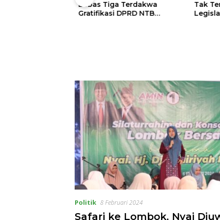
Langka
Bebas Tiga Terdakwa
Tak Ter
Gratifikasi DPRD NTB
Legisla
Tegaskan Keadilan
Tuntut A
Berdasarkan Fakta
Persidangan
Politik
8 Februari 2024
Safari ke Lombok, Nyai Dju