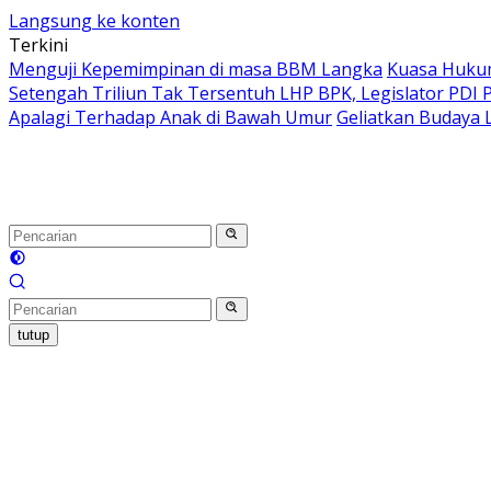
Langsung ke konten
Terkini
Menguji Kepemimpinan di masa BBM Langka
Kuasa Hukum
Setengah Triliun Tak Tersentuh LHP BPK, Legislator PDI P
Apalagi Terhadap Anak di Bawah Umur
Geliatkan Budaya L
tutup