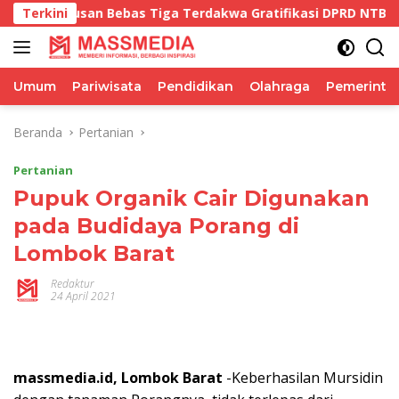
Langsung
usan Bebas Tiga Terdakwa Gratifikasi DPRD NTB Tegaskan Ke
Terkini
ke
konten
Umum
Pariwisata
Pendidikan
Olahraga
Pemerinta
Beranda
Pertanian
Pertanian
Pupuk Organik Cair Digunakan
pada Budidaya Porang di
Lombok Barat
Redaktur
24 April 2021
massmedia.id, Lombok Barat
-Keberhasilan Mursidin