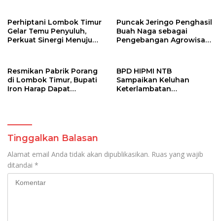
Ratusan Juta
RI
Perhiptani Lombok Timur
Puncak Jeringo Penghasil
Gelar Temu Penyuluh,
Buah Naga sebagai
Perkuat Sinergi Menuju
Pengebangan Agrowisata
Swasembada Pangan
di Lombok Timur
Resmikan Pabrik Porang
BPD HIPMI NTB
di Lombok Timur, Bupati
Sampaikan Keluhan
Iron Harap Dapat
Keterlambatan
Tingkatkan Kesejahteraan
Pengangkutan Sapi di
Petani
Pelabuhan Gili Mas
kepada Sekjen Kementan
RI
Tinggalkan Balasan
Alamat email Anda tidak akan dipublikasikan.
Ruas yang wajib
ditandai
*