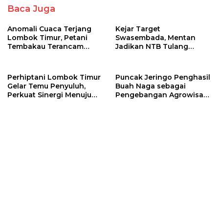
Baca Juga
Anomali Cuaca Terjang
Kejar Target
Lombok Timur, Petani
Swasembada, Mentan
Tembakau Terancam
Jadikan NTB Tulang
Gagal Panen dan Rugi
Punggung Bawang Putih
Ratusan Juta
RI
Perhiptani Lombok Timur
Puncak Jeringo Penghasil
Gelar Temu Penyuluh,
Buah Naga sebagai
Perkuat Sinergi Menuju
Pengebangan Agrowisata
Swasembada Pangan
di Lombok Timur