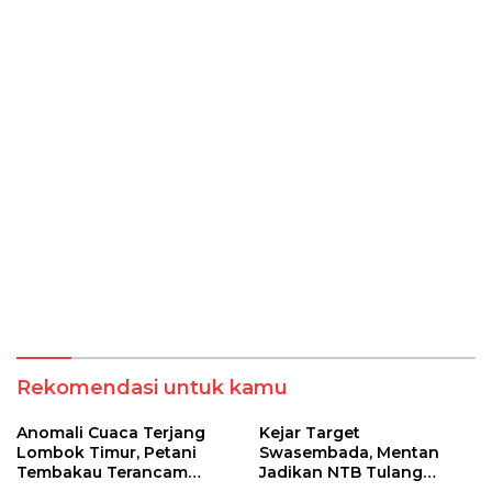
Rekomendasi untuk kamu
Anomali Cuaca Terjang
Kejar Target
Lombok Timur, Petani
Swasembada, Mentan
Tembakau Terancam
Jadikan NTB Tulang
Gagal Panen dan Rugi
Punggung Bawang Putih