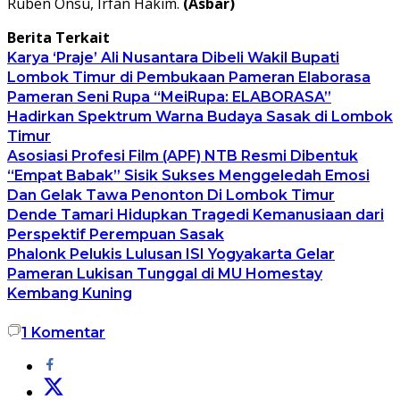
Ruben Onsu, Irfan Hakim.
(Asbar)
Berita Terkait
Karya ‘Praje’ Ali Nusantara Dibeli Wakil Bupati
Lombok Timur di Pembukaan Pameran Elaborasa
Pameran Seni Rupa “MeiRupa: ELABORASA”
Hadirkan Spektrum Warna Budaya Sasak di Lombok
Timur
Asosiasi Profesi Film (APF) NTB Resmi Dibentuk
“Empat Babak” Sisik Sukses Menggeledah Emosi
Dan Gelak Tawa Penonton Di Lombok Timur
Dende Tamari Hidupkan Tragedi Kemanusiaan dari
Perspektif Perempuan Sasak
Phalonk Pelukis Lulusan ISI Yogyakarta Gelar
Pameran Lukisan Tunggal di MU Homestay
Kembang Kuning
1
Komentar