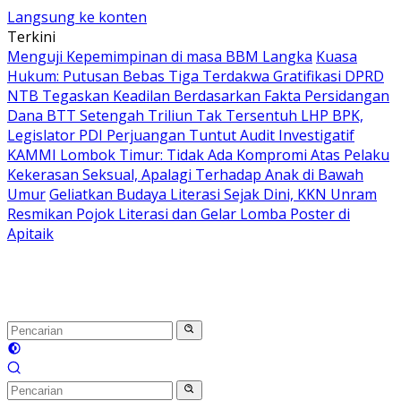
Langsung ke konten
Terkini
Menguji Kepemimpinan di masa BBM Langka
Kuasa
Hukum: Putusan Bebas Tiga Terdakwa Gratifikasi DPRD
NTB Tegaskan Keadilan Berdasarkan Fakta Persidangan
Dana BTT Setengah Triliun Tak Tersentuh LHP BPK,
Legislator PDI Perjuangan Tuntut Audit Investigatif
KAMMI Lombok Timur: Tidak Ada Kompromi Atas Pelaku
Kekerasan Seksual, Apalagi Terhadap Anak di Bawah
Umur
Geliatkan Budaya Literasi Sejak Dini, KKN Unram
Resmikan Pojok Literasi dan Gelar Lomba Poster di
Apitaik