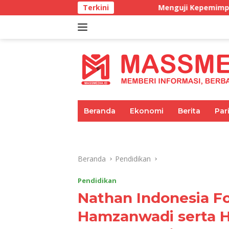
Langsung
Menguji Kepemimpinan di masa BBM Lang
Terkini
ke
konten
tutup
Beranda
Ekonomi
Berita
Par
Umum
Pariwisata
Pendidikan
Beranda
Pendidikan
Pendidikan
Nathan Indonesia Fo
Hamzanwadi serta H