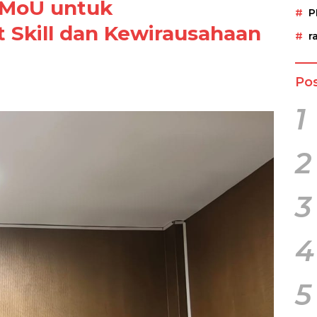
 MoU untuk
P
Skill dan Kewirausahaan
r
Pos
1
2
3
4
5