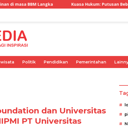
ka
Kuasa Hukum: Putusan Bebas Tiga Terdakwa Grati
iwisata
Politik
Pendidikan
Pemerintahan
Lainn
Olahraga
Pemerintahan
Kesehatan
Ekonomi
Ta
l
undation dan Universitas
p
IPMI PT Universitas
N