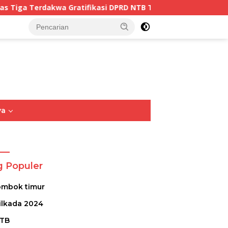
fikasi DPRD NTB Tegaskan Keadilan Berdasarkan Fakta Persi
tutup
ya
Opini
Sastra
Puisi
g Populer
ombok timur
ilkada 2024
TB