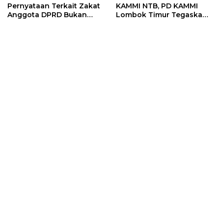
Pernyataan Terkait Zakat
KAMMI NTB, PD KAMMI
Anggota DPRD Bukan
Lombok Timur Tegaskan
Sikap Resmi Lembaga
Tidak Terlibat