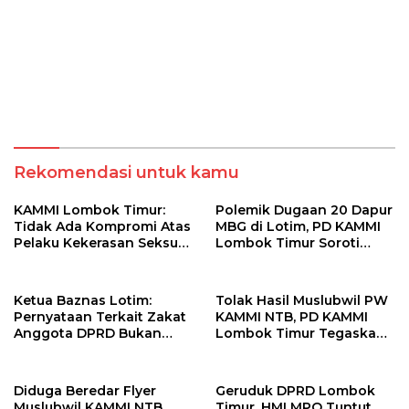
Rekomendasi untuk kamu
KAMMI Lombok Timur:
Polemik Dugaan 20 Dapur
Tidak Ada Kompromi Atas
MBG di Lotim, PD KAMMI
Pelaku Kekerasan Seksual,
Lombok Timur Soroti
Apalagi Terhadap Anak di
Potensi Konflik
Bawah Umur
Kepentingan
Ketua Baznas Lotim:
Tolak Hasil Muslubwil PW
Pernyataan Terkait Zakat
KAMMI NTB, PD KAMMI
Anggota DPRD Bukan
Lombok Timur Tegaskan
Sikap Resmi Lembaga
Tidak Terlibat
Diduga Beredar Flyer
Geruduk DPRD Lombok
Muslubwil KAMMI NTB,
Timur, HMI MPO Tuntut