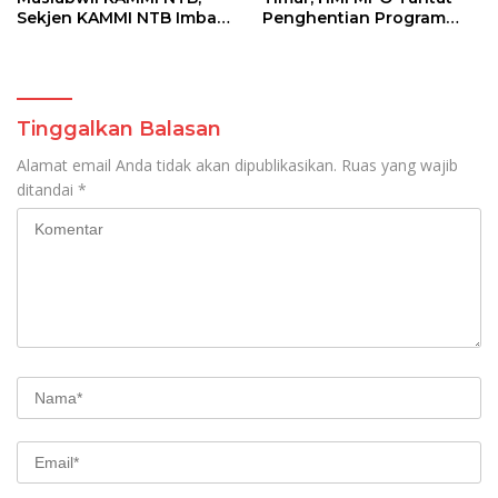
Sekjen KAMMI NTB Imbau
Penghentian Program
Kader Tetap Tenang
Makan Bergizi Gratis dan
KDMP
Tinggalkan Balasan
Alamat email Anda tidak akan dipublikasikan.
Ruas yang wajib
ditandai
*