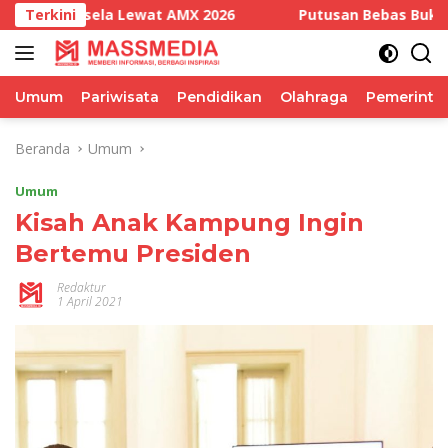
Langsung
a Lewat AMX 2026
Terkini
Putusan Bebas Bukan Kekalahan Pe
ke
konten
Umum
Pariwisata
Pendidikan
Olahraga
Pemerinta
Beranda
Umum
Umum
Kisah Anak Kampung Ingin
Bertemu Presiden
Redaktur
1 April 2021