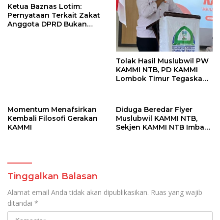
Ketua Baznas Lotim:
Pernyataan Terkait Zakat
Anggota DPRD Bukan
Sikap Resmi Lembaga
Tolak Hasil Muslubwil PW
KAMMI NTB, PD KAMMI
Lombok Timur Tegaskan
Tidak Terlibat
Momentum Menafsirkan
Diduga Beredar Flyer
Kembali Filosofi Gerakan
Muslubwil KAMMI NTB,
KAMMI
Sekjen KAMMI NTB Imbau
Kader Tetap Tenang
Tinggalkan Balasan
Alamat email Anda tidak akan dipublikasikan.
Ruas yang wajib
ditandai
*