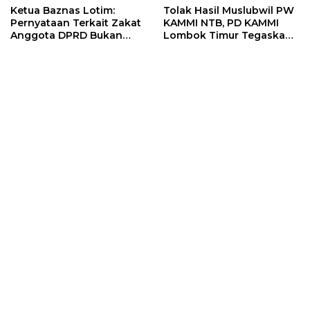
Ketua Baznas Lotim:
Tolak Hasil Muslubwil PW
Pernyataan Terkait Zakat
KAMMI NTB, PD KAMMI
Anggota DPRD Bukan
Lombok Timur Tegaskan
Sikap Resmi Lembaga
Tidak Terlibat