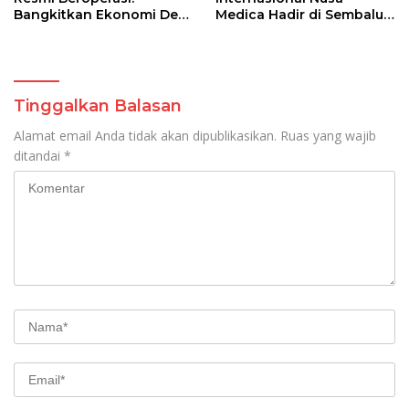
Bangkitkan Ekonomi Desa
Medica Hadir di Sembalun,
Wisata hingga Gandeng
Standar Keselamatan
Relawan Pengajar
Rinjani Naik Kelas
Mancanegara
Tinggalkan Balasan
Alamat email Anda tidak akan dipublikasikan.
Ruas yang wajib
ditandai
*