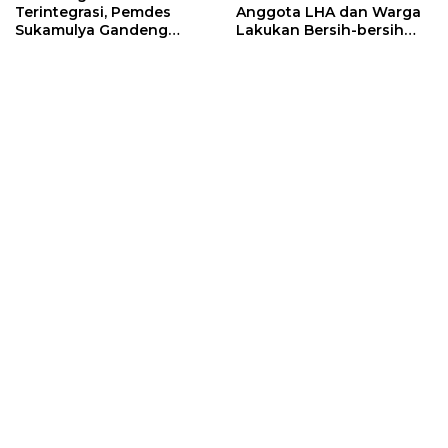
Terintegrasi, Pemdes
Anggota LHA dan Warga
Sukamulya Gandeng
Lakukan Bersih-bersih
Pelaku Wisata dan
Sampah
Relawan Asing