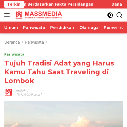
Langsung
dasarkan Fakta Persidangan
Terkini
Dana BTT Setengah Triliu
ke
konten
Umum
Pariwisata
Pendidikan
Olahraga
Pemerinta
Beranda
Pariwisata
Pariwisata
Tujuh Tradisi Adat yang Harus
Kamu Tahu Saat Traveling di
Lombok
Redaktur
10 Oktober 2021