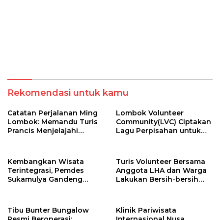
Rekomendasi untuk kamu
​Catatan Perjalanan Ming
Lombok Volunteer
Lombok: Memandu Turis
Community(LVC) Ciptakan
Prancis Menjelajahi
Lagu Perpisahan untuk
Pesona Tersembunyi
Relawan Mancanegara
Sumbawa (Bagian 1)
Kembangkan Wisata
Turis Volunteer Bersama
Terintegrasi, Pemdes
Anggota LHA dan Warga
Sukamulya Gandeng
Lakukan Bersih-bersih
Pelaku Wisata dan
Sampah
Relawan Asing
Tibu Bunter Bungalow
Klinik Pariwisata
Resmi Beroperasi:
Internasional Nusa