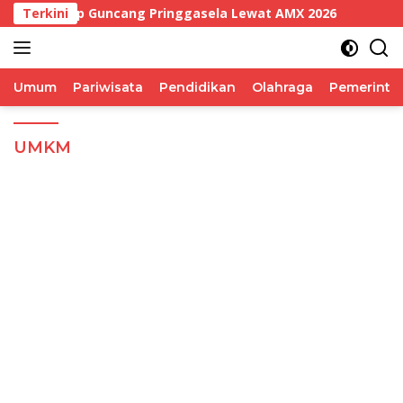
Langsung
smana Siap Guncang Pringgasela Lewat AMX 2026
Terkini
Put
ke
konten
Umum
Pariwisata
Pendidikan
Olahraga
Pemerinta
UMKM