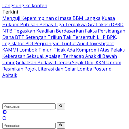
Langsung ke konten
Terkini
Menguji Kepemimpinan di masa BBM Langka
Kuasa
Hukum: Putusan Bebas Tiga Terdakwa Gratifikasi DPRD
NTB Tegaskan Keadilan Berdasarkan Fakta Persidangan
Dana BTT Setengah Triliun Tak Tersentuh LHP BPK,
Legislator PDI Perjuangan Tuntut Audit Investigatif
KAMMI Lombok Timur: Tidak Ada Kompromi Atas Pelaku
Kekerasan Seksual, Apalagi Terhadap Anak di Bawah
Umur
Geliatkan Budaya Literasi Sejak Dini, KKN Unram
Resmikan Pojok Literasi dan Gelar Lomba Poster di
Apitaik