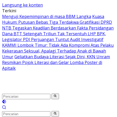
Langsung ke konten
Terkini
Menguji Kepemimpinan di masa BBM Langka
Kuasa
Hukum: Putusan Bebas Tiga Terdakwa Gratifikasi DPRD
NTB Tegaskan Keadilan Berdasarkan Fakta Persidangan
Dana BTT Setengah Triliun Tak Tersentuh LHP BPK,
Legislator PDI Perjuangan Tuntut Audit Investigatif
KAMMI Lombok Timur: Tidak Ada Kompromi Atas Pelaku
Kekerasan Seksual, Apalagi Terhadap Anak di Bawah
Umur
Geliatkan Budaya Literasi Sejak Dini, KKN Unram
Resmikan Pojok Literasi dan Gelar Lomba Poster di
Apitaik