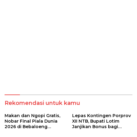
Rekomendasi untuk kamu
Makan dan Ngopi Gratis,
Lepas Kontingen Porprov
Nobar Final Piala Dunia
XII NTB, Bupati Lotim
2026 di Bebaloeng
Janjikan Bonus bagi
Masbagik Jadi Ajang
Peraih Medali Emas