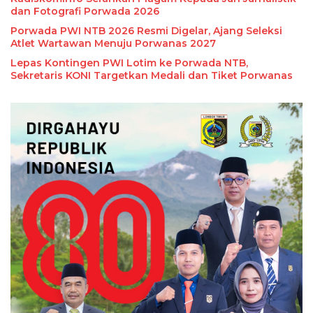
dan Fotografi Porwada 2026
Porwada PWI NTB 2026 Resmi Digelar, Ajang Seleksi
Atlet Wartawan Menuju Porwanas 2027
Lepas Kontingen PWI Lotim ke Porwada NTB,
Sekretaris KONI Targetkan Medali dan Tiket Porwanas