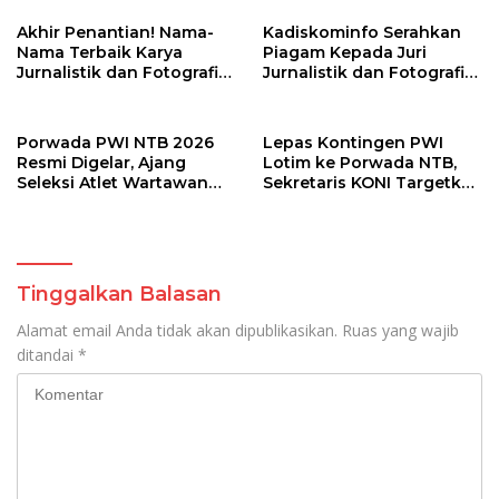
Silaturahmi Warga
Akhir Penantian! Nama-
Kadiskominfo Serahkan
Nama Terbaik Karya
Piagam Kepada Juri
Jurnalistik dan Fotografi
Jurnalistik dan Fotografi
Porwada NTB Resmi
Porwada 2026
Diumumkan
Porwada PWI NTB 2026
Lepas Kontingen PWI
Resmi Digelar, Ajang
Lotim ke Porwada NTB,
Seleksi Atlet Wartawan
Sekretaris KONI Targetkan
Menuju Porwanas 2027
Medali dan Tiket
Porwanas
Tinggalkan Balasan
Alamat email Anda tidak akan dipublikasikan.
Ruas yang wajib
ditandai
*