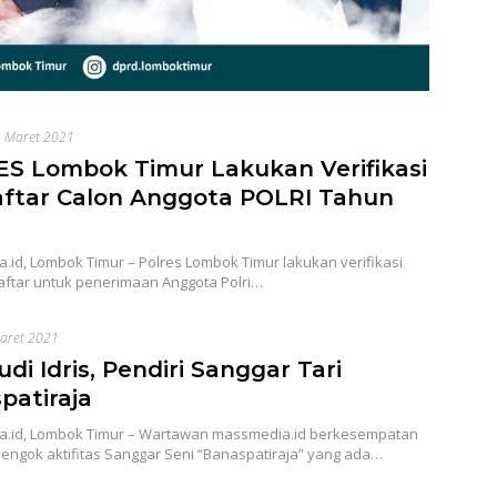
 Maret 2021
S Lombok Timur Lakukan Verifikasi
ftar Calon Anggota POLRI Tahun
id, Lombok Timur – Polres Lombok Timur lakukan verifikasi
aftar untuk penerimaan Anggota Polri…
aret 2021
i Idris, Pendiri Sanggar Tari
patiraja
.id, Lombok Timur – Wartawan massmedia.id berkesempatan
engok aktifitas Sanggar Seni “Banaspatiraja” yang ada…