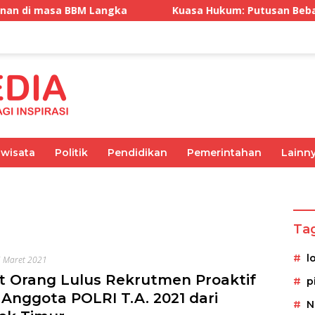
M Langka
Kuasa Hukum: Putusan Bebas Tiga Terdakwa
iwisata
Politik
Pendidikan
Pemerintahan
Lainn
Olahraga
Pemerintahan
Kesehatan
Ekonomi
Ta
l
 Maret 2021
 Orang Lulus Rekrutmen Proaktif
p
 Anggota POLRI T.A. 2021 dari
N