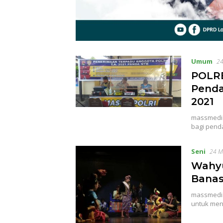
Umum
24
POLRE
Penda
2021
massmedia.
bagi pend
Seni
24 M
Wahyud
Banas
massmedia
untuk men