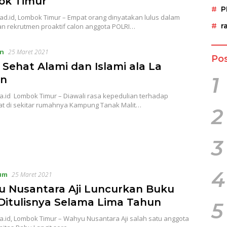
ok Timur
P
d.id, Lombok Timur – Empat orang dinyatakan lulus dalam
r
n rekrutmen proaktif calon anggota POLRI…
n
25 Maret 2021
Pos
 Sehat Alami dan Islami ala La
1
an
.id Lombok Timur – Diawali rasa kepedulian terhadap
t di sekitar rumahnya Kampung Tanak Malit…
2
3
4
um
25 Maret 2021
 Nusantara Aji Luncurkan Buku
Ditulisnya Selama Lima Tahun
5
.id, Lombok Timur – Wahyu Nusantara Aji salah satu anggota