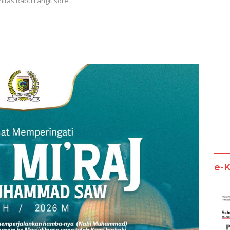
nitas Rabu Langit sore…
e-