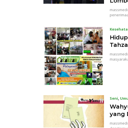
Lomb
massmedia
penerimaa
Kesehata
Hidup
Tahz
massmedia
masyaraka
Seni
,
Um
Wahyu
yang 
massmedia