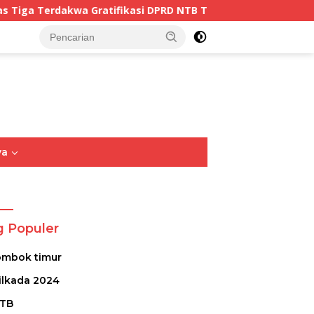
 Gratifikasi DPRD NTB Tegaskan Keadilan Berdasarkan Fakta
tutup
ya
Opini
Sastra
Puisi
g Populer
ombok timur
ilkada 2024
TB