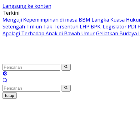
Langsung ke konten
Terkini
Menguji Kepemimpinan di masa BBM Langka
Kuasa Hukum
Setengah Triliun Tak Tersentuh LHP BPK, Legislator PDI P
Apalagi Terhadap Anak di Bawah Umur
Geliatkan Budaya L
tutup